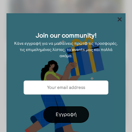
Play
Join our community!
Κάνε εγγραφή για να μαθαίνεις πρώτ@ τις προσφορές,
Σύλλογος Ελλήνων Αρχαιολόγων | Μάιος 2014
τις επιμελημένες λίστες, τα events μας και πολλά
ακόμα.
Play
Εγγραφή