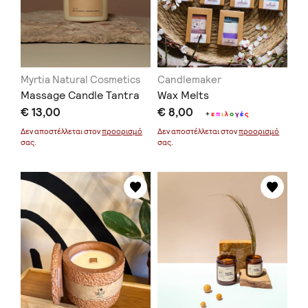
Myrtia Natural Cosmetics
Candlemaker
Massage Candle Tantra
Wax Melts
€ 13,00
€ 8,00
+
ε
π
ι
λ
ο
γ
έ
ς
Δεν αποστέλλεται στον
προορισμό
Δεν αποστέλλεται στον
προορισμό
σας.
σας.