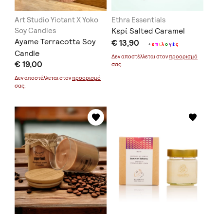
Art Studio Yiotant X Yoko
Ethra Essentials
Soy Candles
Κερί Salted Caramel
Ayame Terracotta Soy
€ 13,90
+
ε
π
ι
λ
ο
γ
έ
ς
Candle
Δεν αποστέλλεται στον
προορισμό
€ 19,00
σας.
Δεν αποστέλλεται στον
προορισμό
σας.