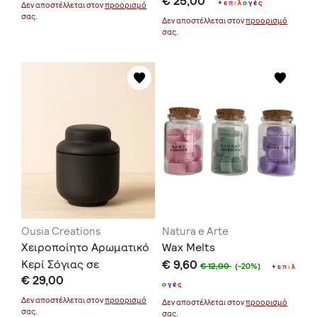
€ 25,00
+
ε
π
ι
λ
ο
γ
έ
ς
Δεν αποστέλλεται στον
προορισμό
σας.
Δεν αποστέλλεται στον
προορισμό
σας.
Ousia Creations
Natura e Arte
Χειροποίητο Αρωματικό
Wax Melts
Κερί Σόγιας σε
€ 9,60
€ 12,00
(-20%)
+
ε
π
ι
λ
€ 29,00
Χειροποίητο Μαύρο
ο
γ
έ
ς
Δοχείο
Δεν αποστέλλεται στον
προορισμό
Δεν αποστέλλεται στον
προορισμό
σας.
σας.