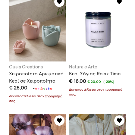
Ousia Creations
Natura e Arte
Χειροποίητο Αρωματικό
Κερί Σόγιας Relax Time
Κερί σε Χειροποίητο
€ 16,00
€ 20,00
(-20%)
€ 25,00
Δοχείο Τριαντάφυλλο
+
ε
π
ι
λ
ο
γ
έ
ς
Δεν αποστέλλεται στον
προορισμό
σας.
Δεν αποστέλλεται στον
προορισμό
σας.