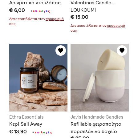
Αρωματικά ντουλάπας
Valentines Candle -
€ 6,00
LOUKOUMI
+
ε
π
ι
λ
ο
γ
έ
ς
€ 15,00
Δεν αποστέλλεται στον
προορισμό
σας.
Δεν αποστέλλεται στον
προορισμό
σας.
Ethra Essentials
Javis Handmade Candles
Κερί Sail Away
Refillable χειροποίητο
€ 13,90
πορσελάνινο δοχείο
+
ε
π
ι
λ
ο
γ
έ
ς