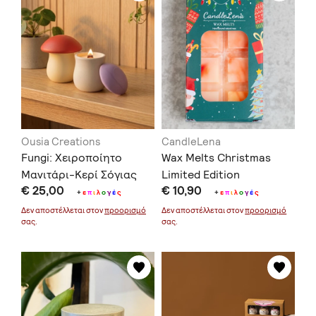
Ousia Creations
CandleLena
Fungi: Χειροποίητο
Wax Melts Christmas
Μανιτάρι-Κερί Σόγιας
Limited Edition
€ 25,00
€ 10,90
+
ε
π
ι
λ
ο
γ
έ
ς
+
ε
π
ι
λ
ο
γ
έ
ς
Δεν αποστέλλεται στον
προορισμό
Δεν αποστέλλεται στον
προορισμό
σας.
σας.