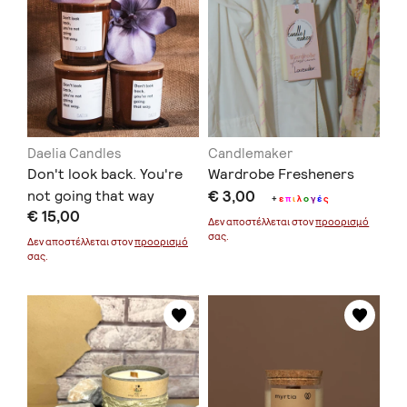
Daelia Candles
Candlemaker
Don't look back. You're
Wardrobe Fresheners
not going that way
€ 3,00
+
ε
π
ι
λ
ο
γ
έ
ς
€ 15,00
Δεν αποστέλλεται στον
προορισμό
σας.
Δεν αποστέλλεται στον
προορισμό
σας.