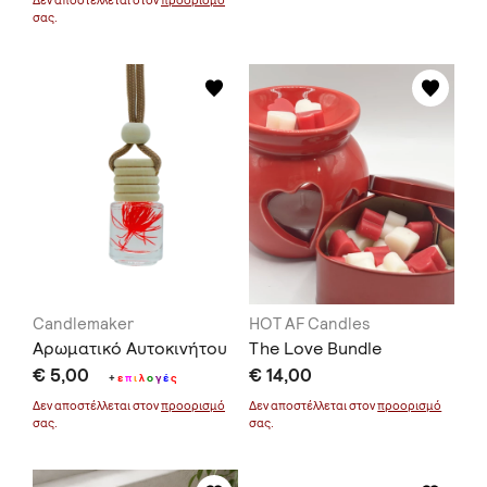
σας.
Candlemaker
HOT AF Candles
Αρωματικό Αυτοκινήτου
The Love Bundle
€ 5,00
€ 14,00
+
ε
π
ι
λ
ο
γ
έ
ς
Δεν αποστέλλεται στον
προορισμό
Δεν αποστέλλεται στον
προορισμό
σας.
σας.