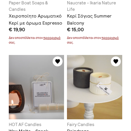
Paper Boat Soaps &
Naucrate - Ikaria Nature
Candles
Life
Χειροποίητο Αρωματικό
Κερί Σόγιας Summer
Κερί με άρωμα Espresso
Balcony
€ 19,90
€ 15,00
Latte
Δεν αποστέλλεται στον
προορισμό
Δεν αποστέλλεται στον
προορισμό
σας.
σας.
HOT AF Candles
Fairy Candles