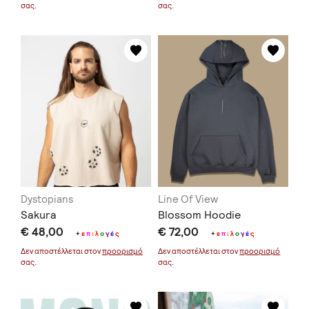
σας.
σας.
Dystopians
Line Of View
Sakura
Blossom Hoodie
€ 48,00
€ 72,00
+
ε
π
ι
λ
ο
γ
έ
ς
+
ε
π
ι
λ
ο
γ
έ
ς
Δεν αποστέλλεται στον
προορισμό
Δεν αποστέλλεται στον
προορισμό
σας.
σας.