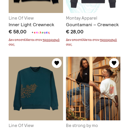
Line Of View
Montay Apparel
Inner Light Crewneck
Gountamani – Crewneck
€ 58,00
€ 28,00
+
ε
π
ι
λ
ο
γ
έ
ς
Δεν αποστέλλεται στον
προορισμό
Δεν αποστέλλεται στον
προορισμό
σας.
σας.
Line Of View
Be strong by mo