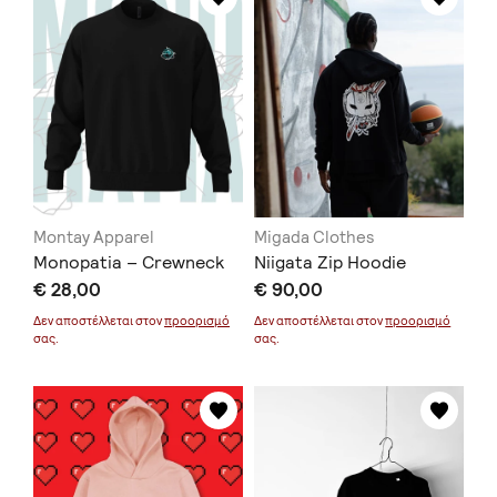
Montay Apparel
Migada Clothes
Monopatia – Crewneck
Niigata Zip Hoodie
€ 28,00
€ 90,00
Δεν αποστέλλεται στον
προορισμό
Δεν αποστέλλεται στον
προορισμό
σας.
σας.