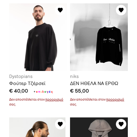
Dystopians
niks
Φούτερ Τζέρσεϊ
ΔΕΝ ΗΘΕΛΑ ΝΑ ΕΡΘΩ
€ 40,00
€ 55,00
+
ε
π
ι
λ
ο
γ
έ
ς
Δεν αποστέλλεται στον
προορισμό
Δεν αποστέλλεται στον
προορισμό
σας.
σας.