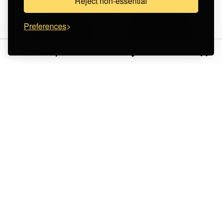
Reject non-essential
Preferences
Είσοδος
Line Of View
Line Of View
Harness the Wind
Horizon Crewneck
Crewneck
€ 58,00
+
ε
π
ι
λ
ο
γ
έ
ς
€ 58,00
+
ε
π
ι
λ
ο
γ
έ
ς
Δεν αποστέλλεται στον
προορισμό
σας.
Δεν αποστέλλεται στον
προορισμό
σας.