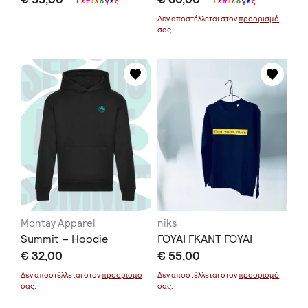
UNCONDITIONAL LOVE
+
ε
π
ι
λ
ο
γ
έ
ς
+
ε
π
ι
λ
ο
γ
έ
ς
Δεν αποστέλλεται στον
προορισμό
σας.
Montay Apparel
niks
Summit – Hoodie
ΓΟΥΑΙ ΓΚΑΝΤ ΓΟΥΑΙ
€ 32,00
€ 55,00
Δεν αποστέλλεται στον
προορισμό
Δεν αποστέλλεται στον
προορισμό
σας.
σας.