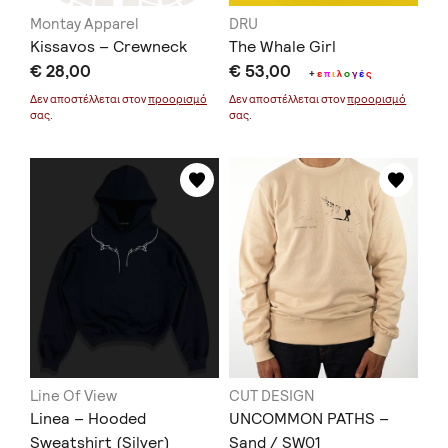
Montay Apparel
DRU
Kissavos – Crewneck
Τhe Whale Girl
€ 28,00
€ 53,00
+
ε
π
ι
λ
ο
γ
έ
ς
Δεν αποστέλλεται στον
προορισμό
Δεν αποστέλλεται στον
προορισμό
σας.
σας.
Line Of View
CUT DESIGN
Linea – Hooded
UNCOMMON PATHS –
Sweatshirt (Silver)
Sand / SW01