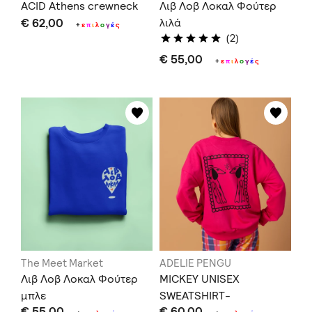
ACID Athens crewneck
Λιβ Λοβ Λοκαλ Φούτερ
€ 62,00
λιλά
+
ε
π
ι
λ
ο
γ
έ
ς
(2)
€ 55,00
+
ε
π
ι
λ
ο
γ
έ
ς
The Meet Market
ADELIE PENGU
Λιβ Λοβ Λοκαλ Φούτερ
MICKEY UNISEX
μπλε
SWEATSHIRT-
€ 55,00
€ 60,00