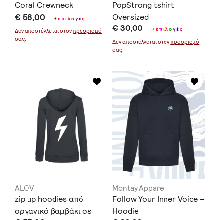
Coral Crewneck
PopStrong tshirt
€ 58,00
Oversized
+
ε
π
ι
λ
ο
γ
έ
ς
€ 30,00
+
ε
π
ι
λ
ο
γ
έ
ς
Δεν αποστέλλεται στον
προορισμό
σας.
Δεν αποστέλλεται στον
προορισμό
σας.
ALOV
Montay Apparel
zip up hoodies από
Follow Your Inner Voice –
οργανικό βαμβάκι σε
Hoodie