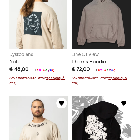
Dystopians
Line Of View
Noh
Thorns Hoodie
€ 48,00
€ 72,00
+
ε
π
ι
λ
ο
γ
έ
ς
+
ε
π
ι
λ
ο
γ
έ
ς
Δεν αποστέλλεται στον
προορισμό
Δεν αποστέλλεται στον
προορισμό
σας.
σας.