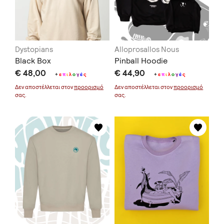
Dystopians
Alloprosallos Nous
Black Box
Pinball Hoodie
€ 48,00
€ 44,90
+
ε
π
ι
λ
ο
γ
έ
ς
+
ε
π
ι
λ
ο
γ
έ
ς
Δεν αποστέλλεται στον
προορισμό
Δεν αποστέλλεται στον
προορισμό
σας.
σας.