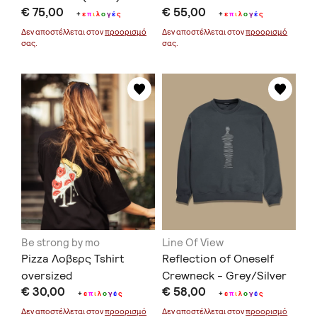
€ 75,00
€ 55,00
+
ε
π
ι
λ
ο
γ
έ
ς
+
ε
π
ι
λ
ο
γ
έ
ς
Δεν αποστέλλεται στον
προορισμό
Δεν αποστέλλεται στον
προορισμό
σας.
σας.
Be strong by mo
Line Of View
Pizza Λοβερς Tshirt
Reflection of Oneself
oversized
Crewneck - Grey/Silver
€ 30,00
€ 58,00
+
ε
π
ι
λ
ο
γ
έ
ς
+
ε
π
ι
λ
ο
γ
έ
ς
Δεν αποστέλλεται στον
προορισμό
Δεν αποστέλλεται στον
προορισμό