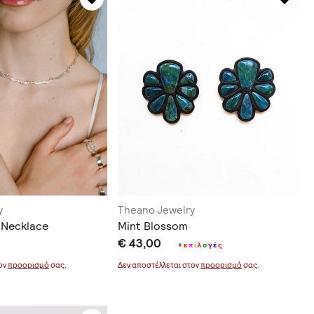
y
Theano Jewelry
 Necklace
Mint Blossom
€ 43,00
+
ε
π
ι
λ
ο
γ
έ
ς
τον
προορισμό
σας.
Δεν αποστέλλεται στον
προορισμό
σας.