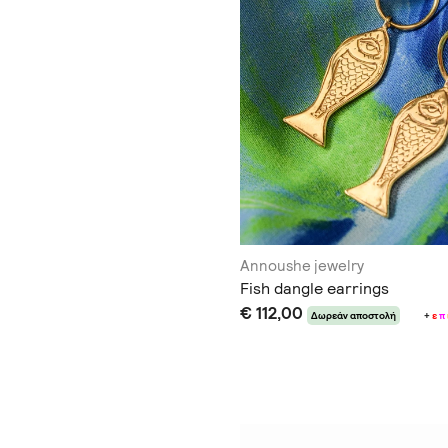
Annoushe jewelry
Fish dangle earrings
€ 112,00
Δωρεάν αποστολή
+
ε
π