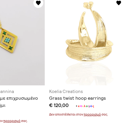
oannina
Koelia Creations
 με επιχρυσωμένο
Grass twist hoop earrings
ήμι
€ 120,00
+
ε
π
ι
λ
ο
γ
έ
ς
Δεν αποστέλλεται στον
προορισμό
σας.
τον
προορισμό
σας.