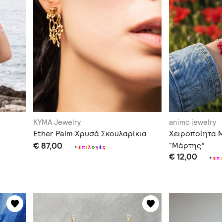
KYMA Jewelry
animo jewelry
Ether Palm Χρυσά Σκουλαρίκια
Χειροποίητα 
€ 87,00
“Μάρτης”
+
ε
π
ι
λ
ο
γ
έ
ς
€ 12,00
+
ε
π