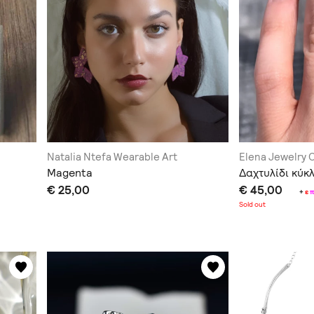
Natalia Ntefa Wearable Art
Elena Jewelry 
Magenta
Δαχτυλίδι κύκ
€ 25,00
€ 45,00
+
ε
Sold out