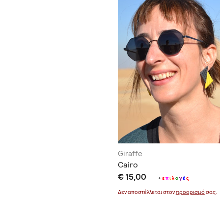
Giraffe
Cairo
€ 15,00
+
ε
π
ι
λ
ο
γ
έ
ς
Δεν αποστέλλεται στον
προορισμό
σας.