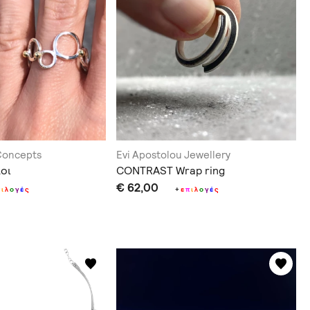
Concepts
Evi Apostolou Jewellery
λοι
CONTRAST Wrap ring
€ 62,00
π
ι
λ
ο
γ
έ
ς
+
ε
π
ι
λ
ο
γ
έ
ς