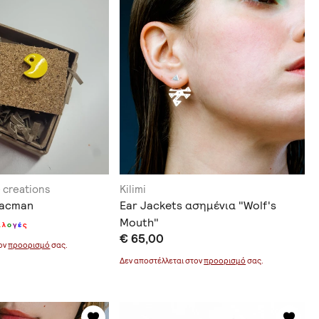
 creations
Kilimi
pacman
Ear Jackets ασημένια "Wolf's
Mouth"
ι
λ
ο
γ
έ
ς
€ 65,00
τον
προορισμό
σας.
Δεν αποστέλλεται στον
προορισμό
σας.