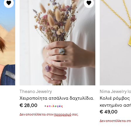
Theano Jewelry
Nima Jewelry I
Χειροποίητα ατσάλινα δαχτυλίδια.
Κολιέ ρόμβος
€ 28,00
κεντημένο ασ
+
ε
π
ι
λ
ο
γ
έ
ς
€ 49,00
Δεν αποστέλλεται στον
προορισμό
σας.
Δεν αποστέλλεται σ