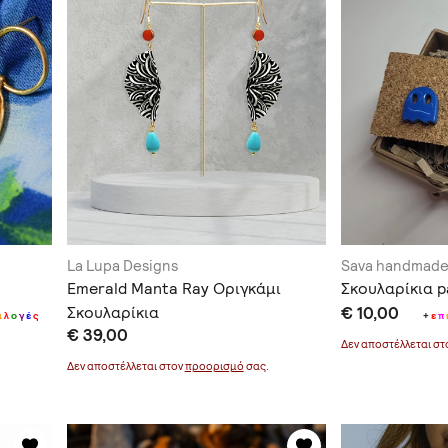
La Lupa Designs
Sava handmade
Emerald Manta Ray Οριγκάμι
Σκουλαρίκια 
Σκουλαρίκια
€ 10,00
ι
λ
ο
γ
έ
ς
+
ε
π
€ 39,00
Δεν αποστέλλεται σ
Δεν αποστέλλεται στον
προορισμό
σας.