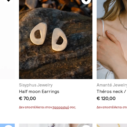
Sisyphus Jewelry
Amanté Jewelr
Half moon Earrings
Théros neck /
€ 70,00
€ 120,00
Δεν αποστέλλεται στον
προορισμό
σας.
Δεν αποστέλλεται σ