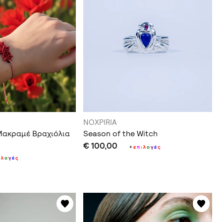
NOXPIRIA
Μακραμέ Βραχιόλια
Season of the Witch
€ 100,00
+
ε
π
ι
λ
ο
γ
έ
ς
ι
λ
ο
γ
έ
ς