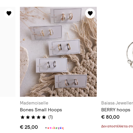
Mademoiselle
Baiasa Jewelle
Bones Small Hoops
BERRY hoops
€ 80,00
(1)
€ 25,00
Δεν αποστέλλεται σ
+
ε
π
ι
λ
ο
γ
έ
ς