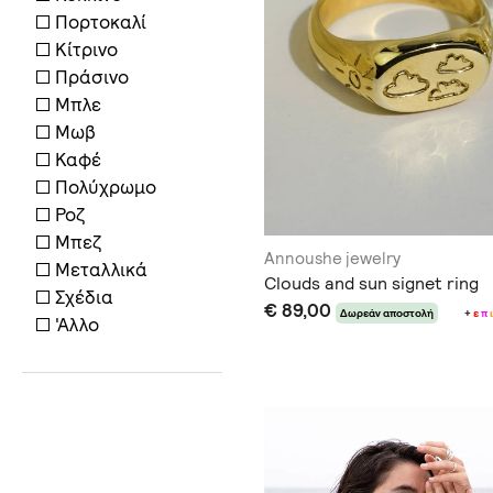
Πορτοκαλί
Κίτρινο
Πράσινο
Μπλε
Μωβ
Καφέ
Πολύχρωμο
Ροζ
Μπεζ
Annoushe jewelry
Μεταλλικά
Clouds and sun signet ring
Σχέδια
€ 89,00
Δωρεάν αποστολή
+
ε
π
ι
'Αλλο