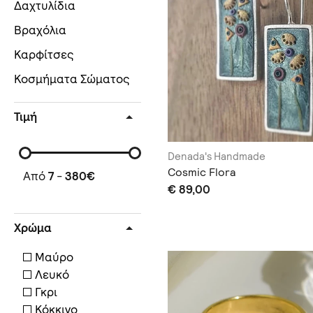
Δαχτυλίδια
Βραχόλια
Καρφίτσες
Κοσμήματα Σώματος
Τιμή
Denada's Handmade
Cosmic Flora
Από
7
-
380
€
€ 89,00
Χρώμα
Μαύρο
Λευκό
Γκρι
Κόκκινο