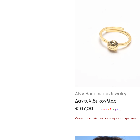
ANV Handmade Jewelry
Δαχτυλίδι κοχλίας
€ 67,00
+
ε
π
ι
λ
ο
γ
έ
ς
Δεν αποστέλλεται στον
προορισμό
σας.