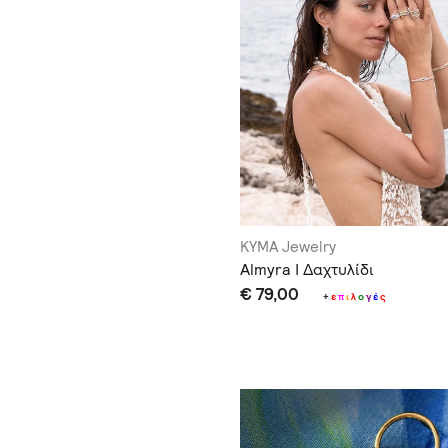
KYMA Jewelry
Almyra I Δαχτυλίδι
€ 79,00
+
ε
π
ι
λ
ο
γ
έ
ς