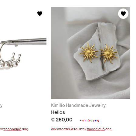
ry
Kimilio Handmade Jewelry
Helios
€ 260,00
+
ε
π
ι
λ
ο
γ
έ
ς
τον
προορισμό
σας.
Δεν αποστέλλεται στον
προορισμό
σας.