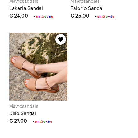
Mavrosandals
Mavrosandals
Lakeria Sandal
Falorio Sandal
€ 24,00
€ 25,00
+
ε
π
ι
λ
ο
γ
έ
ς
+
ε
π
ι
λ
ο
γ
έ
ς
Mavrosandals
Dilio Sandal
€ 27,00
+
ε
π
ι
λ
ο
γ
έ
ς