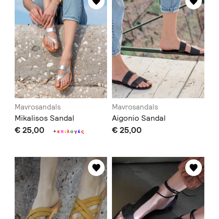
Mavrosandals
Mavrosandals
Mikalisos Sandal
Aigonio Sandal
€ 25,00
€ 25,00
+
ε
π
ι
λ
ο
γ
έ
ς