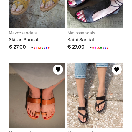
Mavrosandals
Mavrosandals
Skiras Sandal
Kaini Sandal
€ 27,00
€ 27,00
+
ε
π
ι
λ
ο
γ
έ
ς
+
ε
π
ι
λ
ο
γ
έ
ς