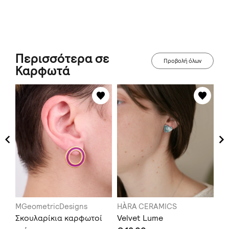
Περισσότερα σε
Προβολή όλων
Καρφωτά
gn
MGeometricDesigns
HÀRA CERAMICS
NO
c
Σκουλαρίκια καρφωτοί
Velvet Lume
Pe