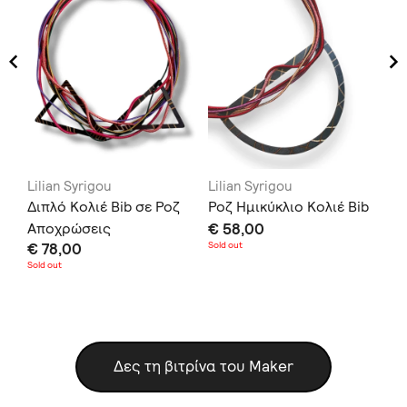
Lilian Syrigou
Lilian Syrigou
Lil
Διπλό Κολιέ Bib σε Ροζ
Ροζ Ημικύκλιο Κολιέ Bib
Sq
Αποχρώσεις
€ 58,00
Σκ
€ 78,00
Sold out
€ 
Sold out
Δες τη βιτρίνα του Maker