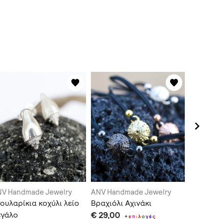
V Handmade Jewelry
ANV Handmade Jewelry
ANV Han
ουλαρίκια κοχύλι λείο
Βραχιόλι Αχινάκι
Σκουλαρ
εγάλο
€ 29,00
μικρό
+
ε
π
ι
λ
ο
γ
έ
ς