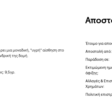
Αποστ
Έτοιμο για απο
ει μια μοναδική, "υγρή" αίσθηση στο
Αποστολή από:
νδρική της δομή.
Παράδοση σε:
Εκτιμώμενη ημ
ς: 9,5γρ.
άφιξης:
Αλλαγές & Επι
Χρημάτων:
Πολιτική επισ