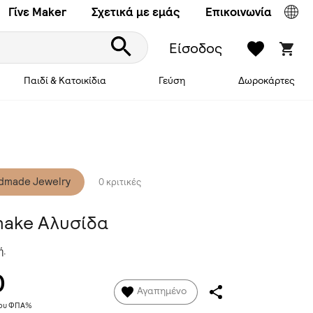
Γίνε Maker
Σχετικά με εμάς
Επικοινωνία
Είσοδος
Παιδί & Κατοικίδια
Γεύση
Δωροκάρτες
dmade Jewelry
0 κριτικές
nake Αλυσίδα
ή.
0
Αγαπημένο
νου ΦΠΑ%