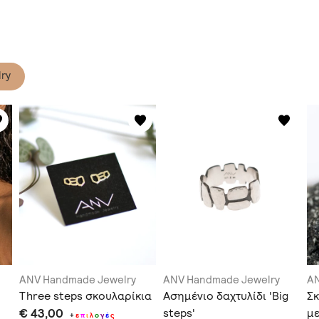
ry
ANV Handmade Jewelry
ANV Handmade Jewelry
AN
Three steps σκουλαρίκια
Ασημένιο δαχτυλίδι 'Big
Σκ
€ 43,00
steps'
μ
+
ε
π
ι
λ
ο
γ
έ
ς