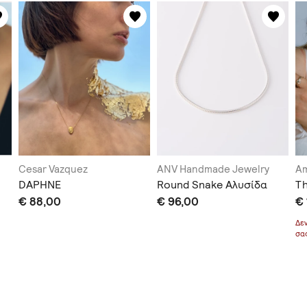
Cesar Vazquez
ANV Handmade Jewelry
Am
DAPHNE
Round Snake Αλυσίδα
Th
€ 88,00
€ 96,00
€
Δε
σα