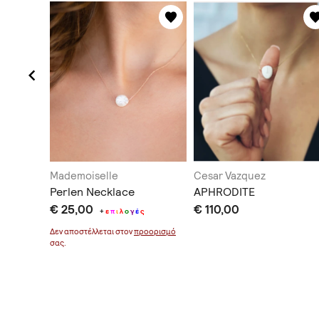
Mademoiselle
Cesar Vazquez
Perlen Necklace
APHRODITE
€ 25,00
€ 110,00
+
ε
π
ι
λ
ο
γ
έ
ς
Δεν αποστέλλεται στον
προορισμό
σας.