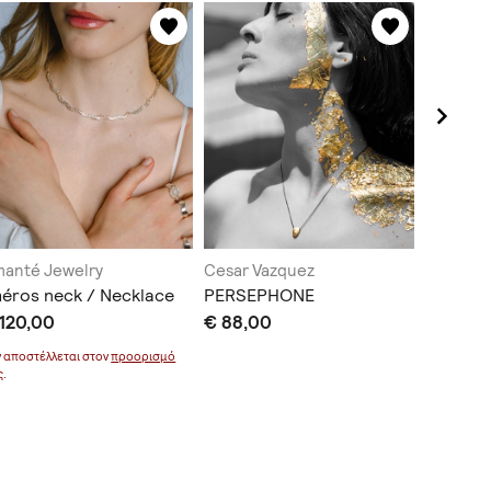
anté Jewelry
Cesar Vazquez
KYMA Je
éros neck / Necklace
PERSEPHONE
Fragmen
 120,00
€ 88,00
€ 177,0
ν αποστέλλεται στον
προορισμό
ς.