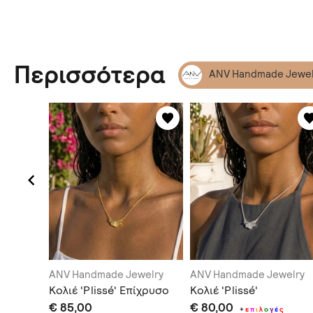
Περισσότερα
ANV Handmade Jewel
elry
ANV Handmade Jewelry
ANV Handmade Jewelry
alking'
Κολιέ 'Plissé' Επίχρυσο
Κολιέ 'Plissé'
€ 85,00
€ 80,00
+
ε
π
ι
λ
ο
γ
έ
ς