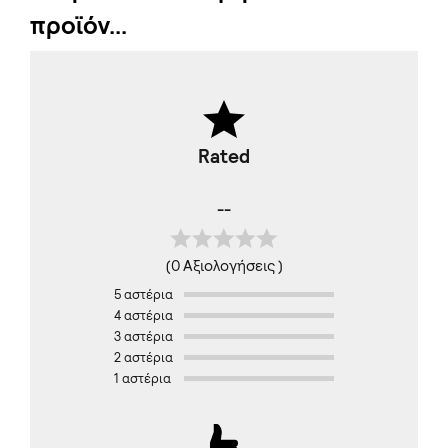
προϊόν...
Rated
--
(0 Αξιολογήσεις )
5 αστέρια
4 αστέρια
3 αστέρια
2 αστέρια
1 αστέρια