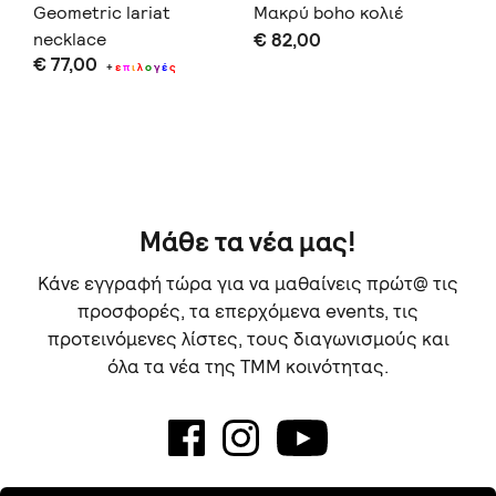
Geometric lariat
Μακρύ boho κολιέ
fl
necklace
€ 82,00
€ 
€ 77,00
+
ε
π
ι
λ
ο
γ
έ
ς
μό
Δεν
σας
Μάθε τα νέα μας!
Κάνε εγγραφή τώρα για να μαθαίνεις πρώτ@ τις
προσφορές, τα επερχόμενα events, τις
προτεινόμενες λίστες, τους διαγωνισμούς και
όλα τα νέα της TMM κοινότητας.