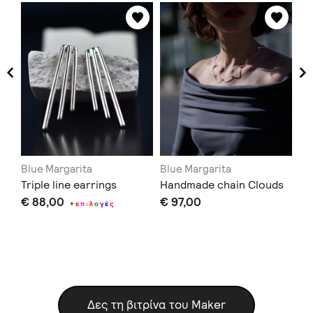
Blue Margarita
Blue Margarita
Bl
Triple line earrings
Handmade chain Clouds
Do
€ 88,00
€ 97,00
€ 
+
ε
π
ι
λ
ο
γ
έ
ς
Δες τη βιτρίνα του Maker