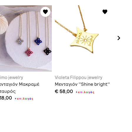
imo jewelry
Violeta Filippou jewelry
Evi Apos
ενταγιόν Μακραμέ
Μενταγιόν ''Shine bright''
Οξειδωμ
Σταυρός
€ 58,00
οργανι
+
ε
π
ι
λ
ο
γ
έ
ς
 18,00
€ 62,0
+
ε
π
ι
λ
ο
γ
έ
ς