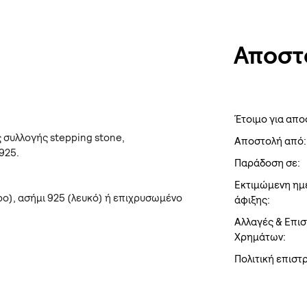
Αποστ
Έτοιμο για απο
ς συλλογής stepping stone,
Αποστολή από:
925.
Παράδοση σε:
Εκτιμώμενη ημ
ο), ασήμι 925 (λευκό) ή επιχρυσωμένο
άφιξης:
Αλλαγές & Επι
Χρημάτων:
Πολιτική επισ