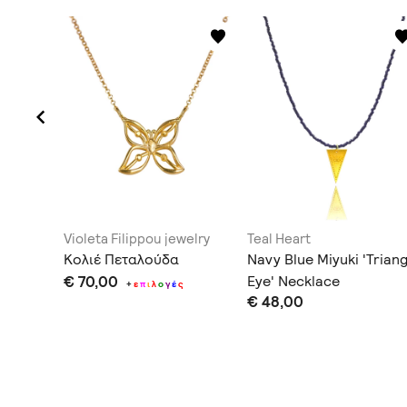
elry
Violeta Filippou jewelry
Teal Heart
 με
Κολιέ Πεταλούδα
Navy Blue Miyuki 'Triang
€ 70,00
Eye' Necklace
+
ε
π
ι
λ
ο
γ
έ
ς
€ 48,00
ς