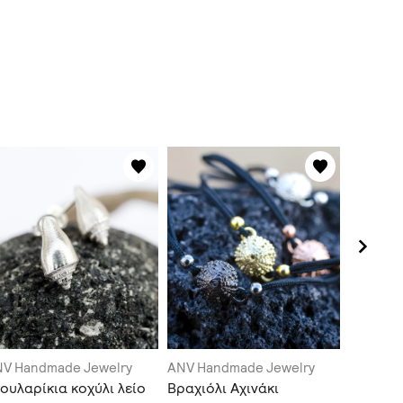
V Handmade Jewelry
ANV Handmade Jewelry
ANV Han
ουλαρίκια κοχύλι λείο
Βραχιόλι Αχινάκι
Σκουλαρ