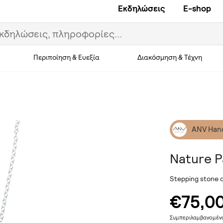
Εκδηλώσεις
E-shop
Περιποίηση & Ευεξία
Διακόσμηση & Τέχνη
ANV Han
Nature P
Stepping stone c
€75,0
Συμπεριλαμβανομέ