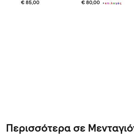
€ 85,00
€ 80,00
+
ε
π
ι
λ
ο
γ
έ
ς
οορισμό
Περισσότερα σε Μενταγιό