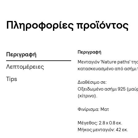
Πληροφορίες προϊόντος
Περιγραφή
Περιγραφή
Μενταγιόν 'Nature paths' τη
Λεπτομέρειες
κατασκευασμένo από ασήμι 
Tips
Διαθέσιμο σε:
Οξειδωμένο ασήμι 925 (μαύρ
(κίτρινο).
Φινίρισμα: Ματ
Μέγεθος: 2.8 x 0.8 εκ.
Mήκος μενταγιόν: 42 εκ.