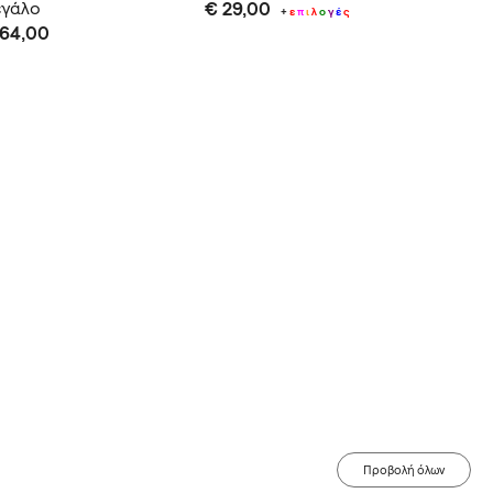
εγάλο
€ 29,00
μικρό
+
ε
π
ι
λ
ο
γ
έ
ς
 64,00
€ 62,0
Προβολή όλων