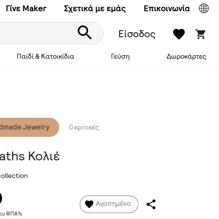
Γίνε Maker
Σχετικά με εμάς
Επικοινωνία
Είσοδος
Παιδί & Κατοικίδια
Γεύση
Δωροκάρτες
dmade Jewelry
0 κριτικές
aths Κολιέ
ollection
0
Αγαπημένο
νου ΦΠΑ%