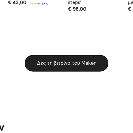
€ 43,00
steps'
μ
+
ε
π
ι
λ
ο
γ
έ
ς
€ 98,00
€
Δες τη βιτρίνα του Maker
ν