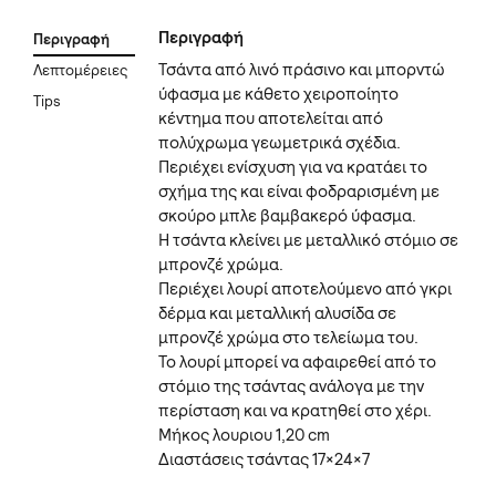
Περιγραφή
Περιγραφή
Τσάντα από λινό πράσινο και μπορντώ
Λεπτομέρειες
ύφασμα με κάθετο χειροποίητο
Tips
κέντημα που αποτελείται από
πολύχρωμα γεωμετρικά σχέδια.
Περιέχει ενίσχυση για να κρατάει το
σχήμα της και είναι φοδραρισμένη με
σκούρο μπλε βαμβακερό ύφασμα.
Η τσάντα κλείνει με μεταλλικό στόμιο σε
μπρονζέ χρώμα.
Περιέχει λουρί αποτελούμενο από γκρι
δέρμα και μεταλλική αλυσίδα σε
μπρονζέ χρώμα στο τελείωμα του.
Το λουρί μπορεί να αφαιρεθεί από το
στόμιο της τσάντας ανάλογα με την
περίσταση και να κρατηθεί στο χέρι.
Μήκος λουριου 1,20 cm
Διαστάσεις τσάντας 17×24×7