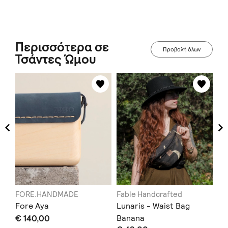
Περισσότερα σε
Προβολή όλων
Τσάντες Ώμου
FORE.HANDMADE
Fable Handcrafted
AL
Fore Aya
Lunaris - Waist Bag
✨B
€ 140,00
Banana
Ci