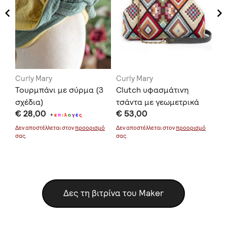
Curly Mary
Curly Mary
Cu
Τουρμπάνι με σύρμα (3
Clutch υφασμάτινη
Tσ
σχέδια)
τσάντα με γεωμετρικά
πο
€ 28,00
€ 53,00
€ 
σχέδια
χρ
+
ε
π
ι
λ
ο
γ
έ
ς
μό
Δεν αποστέλλεται στον
προορισμό
Δεν αποστέλλεται στον
προορισμό
Δεν
σας.
σας.
σας
Δες τη βιτρίνα του Maker