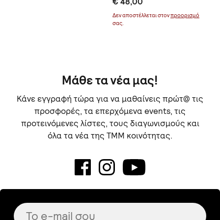
€ 48,00
€ 
Bl
μό
Δεν αποστέλλεται στον
προορισμό
σας.
Μάθε τα νέα μας!
Κάνε εγγραφή τώρα για να μαθαίνεις πρώτ@ τις
προσφορές, τα επερχόμενα events, τις
προτεινόμενες λίστες, τους διαγωνισμούς και
όλα τα νέα της TMM κοινότητας.