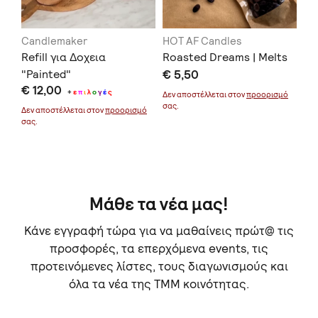
Candlemaker
HOT AF Candles
Ca
Refill για Δοχεια
Roasted Dreams | Melts
Ba
"Painted"
€ 5,50
€ 
€ 12,00
+
ε
π
ι
λ
ο
γ
έ
ς
Δεν αποστέλλεται στον
προορισμό
Δεν
σας.
σας
μό
Δεν αποστέλλεται στον
προορισμό
σας.
Μάθε τα νέα μας!
Κάνε εγγραφή τώρα για να μαθαίνεις πρώτ@ τις
προσφορές, τα επερχόμενα events, τις
προτεινόμενες λίστες, τους διαγωνισμούς και
όλα τα νέα της TMM κοινότητας.