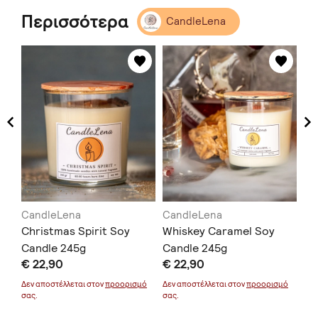
Περισσότερα
CandleLena
CandleLena
CandleLena
Ca
l
Christmas Spirit Soy
Whiskey Caramel Soy
Pu
Candle 245g
Candle 245g
Ca
€ 22,90
€ 22,90
€ 
μό
Δεν αποστέλλεται στον
προορισμό
Δεν αποστέλλεται στον
προορισμό
Δεν
σας.
σας.
σας