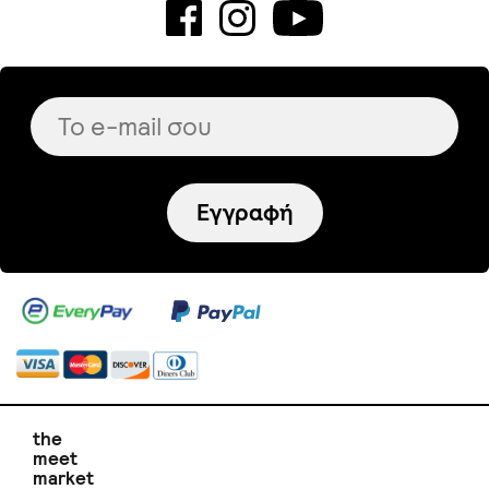
Εγγραφή
the
meet
market