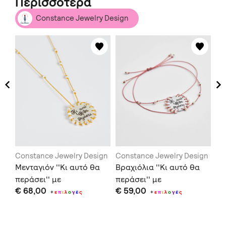
Περισσότερα
Constance Jewelry Design
gn
Constance Jewelry Design
Constance Jewelry Design
Co
c
Μενταγιόν ''Κι αυτό θα
Βραχιόλια ''Κι αυτό θα
Σκ
περάσει'' με
περάσει'' με
Κε
€ 68,00
€ 59,00
€ 
α
μαργαριτάρια
μαργαριτάρια
μα
+
ε
π
ι
λ
ο
γ
έ
ς
+
ε
π
ι
λ
ο
γ
έ
ς