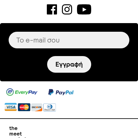
Εγγραφή
the
meet