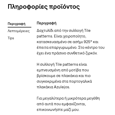
Πληροφορίες προϊόντος
Περιγραφή
Περιγραφή
Δαχτυλίδι από την συλλογή Tile
Λεπτομέρειες
patterns. Είναι χειροποίητο,
Tips
κατασκευασμένο σε ασήμι 925° και
έπειτα επαργυρωμένο. Στο κέντρο του
έχει ένα πράσινο συνθετικό ζιρκόν.
Η συλλογή Tile patterns είναι
εμπνευσμένη από μοτίβα που
βρίσκουμε σε πλακάκια και πιο
συγκεκριμένα στα πορτογαλικά
πλακάκια Azulejos.
Για μεγαλύτερα ή μικρότερα μεγέθη
από αυτά που εμφανίζονται,
επικοινωνήστε μαζί μου.