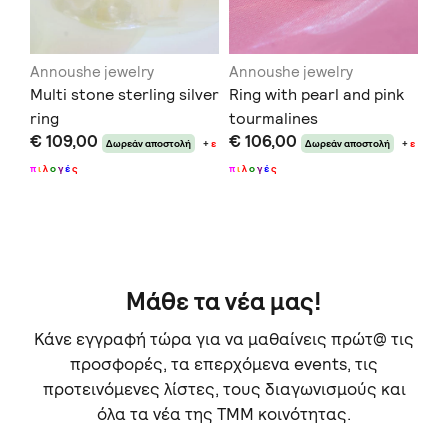
Annoushe jewelry
Annoushe jewelry
Am
Multi stone sterling silver
Ring with pearl and pink
Wa
ring
tourmalines
€ 
€ 109,00
€ 106,00
Δωρεάν αποστολή
+
ε
Δωρεάν αποστολή
+
ε
Δεν
σας
π
ι
λ
ο
γ
έ
ς
π
ι
λ
ο
γ
έ
ς
Μάθε τα νέα μας!
Κάνε εγγραφή τώρα για να μαθαίνεις πρώτ@ τις
προσφορές, τα επερχόμενα events, τις
προτεινόμενες λίστες, τους διαγωνισμούς και
όλα τα νέα της TMM κοινότητας.