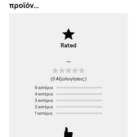
προϊόν...
Rated
--
(0 Αξιολογήσεις )
5 αστέρια
4 αστέρια
3 αστέρια
2 αστέρια
1 αστέρια