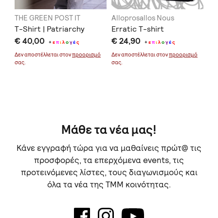
THE GREEN POST IT
Alloprosallos Nous
To
T-Shirt | Patriarchy
Erratic T-shirt
Ts
€ 40,00
€ 24,90
φύ
+
ε
π
ι
λ
ο
γ
έ
ς
+
ε
π
ι
λ
ο
γ
έ
ς
€ 
μό
Δεν αποστέλλεται στον
προορισμό
Δεν αποστέλλεται στον
προορισμό
σας.
σας.
Δεν
σας
Μάθε τα νέα μας!
Κάνε εγγραφή τώρα για να μαθαίνεις πρώτ@ τις
προσφορές, τα επερχόμενα events, τις
προτεινόμενες λίστες, τους διαγωνισμούς και
όλα τα νέα της TMM κοινότητας.