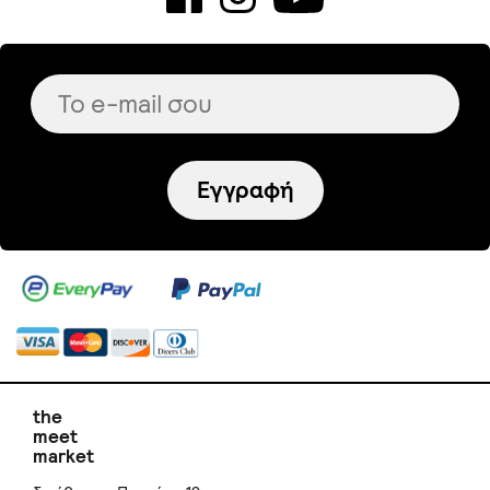
Εγγραφή
the
meet
market