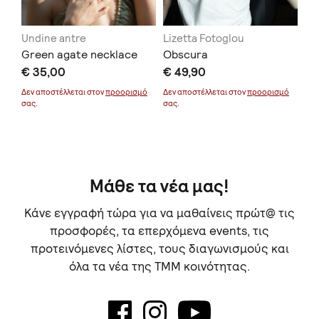
Undine antre
Lizetta Fotoglou
KY
Green agate necklace
Obscura
Et
€ 35,00
€ 49,90
€ 
Δεν αποστέλλεται στον
προορισμό
Δεν αποστέλλεται στον
προορισμό
σας.
σας.
Μάθε τα νέα μας!
Κάνε εγγραφή τώρα για να μαθαίνεις πρώτ@ τις
προσφορές, τα επερχόμενα events, τις
προτεινόμενες λίστες, τους διαγωνισμούς και
όλα τα νέα της TMM κοινότητας.