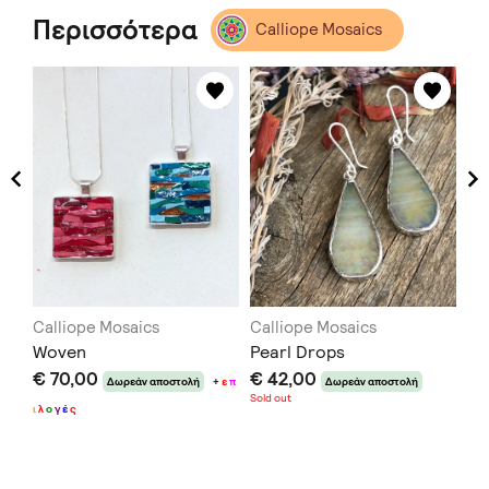
Περισσότερα
Calliope Mosaics
Calliope Mosaics
Calliope Mosaics
Ca
Woven
Pearl Drops
Fl
€ 70,00
€ 42,00
€ 
Δωρεάν αποστολή
+
ε
π
Δωρεάν αποστολή
Sold out
ι
λ
ο
γ
έ
ς
ι
λ
ο