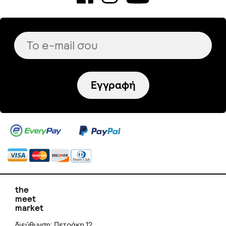
Εγγραφή
the
meet
market
διεύθυνση: Πετράκη 12