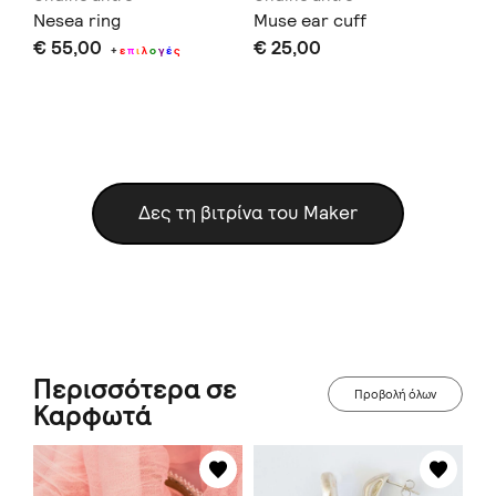
Nesea ring
Muse ear cuff
An
€ 55,00
€ 25,00
€ 
+
ε
π
ι
λ
ο
γ
έ
ς
μό
Δεν
σας
Δες τη βιτρίνα του Maker
Περισσότερα σε
Προβολή όλων
Καρφωτά