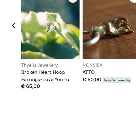
Thyella Jewellery
NONSISA
Broken Heart Hoop
ATTO
Earrings-Love You to
€ 50,00
Δωρεάν αποστολή
€ 65,00
Death Collection
οορισμό