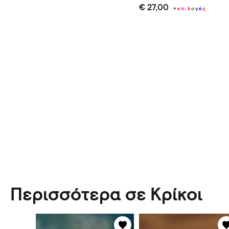
€ 27,00
+
ε
π
ι
λ
ο
γ
έ
ς
Περισσότερα σε Κρίκοι