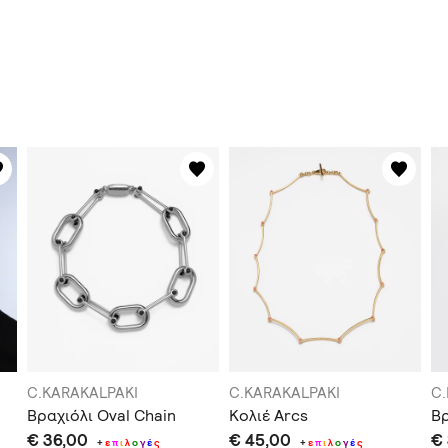
C.KARAKALPAKI
C.KARAKALPAKI
C
Βραχιόλι Oval Chain
Κολιέ Arcs
Βρ
€ 36,00
€ 45,00
€
+
ε
π
ι
λ
ο
γ
έ
ς
+
ε
π
ι
λ
ο
γ
έ
ς