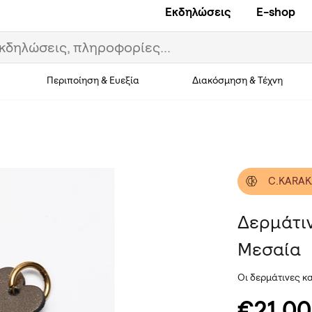
Εκδηλώσεις
E-shop
Περιποίηση & Ευεξία
Διακόσμηση & Τέχνη
C.KARAK
Δερμάτι
Μεσαία
Οι δερμάτινες κ
€21,00