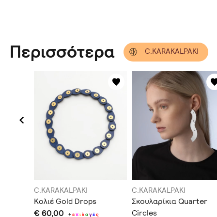
Περισσότερα
C.KARAKALPAKI
C.KARAKALPAKI
C.KARAKALPAKI
αρίκια
Κολιέ Gold Drops
Σκουλαρίκια Quarter
€ 60,00
Circles
+
ε
π
ι
λ
ο
γ
έ
ς