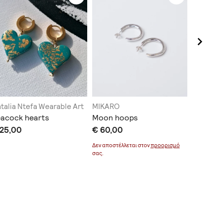
talia Ntefa Wearable Art
MIKARO
Blue Mar
acock hearts
Moon hoops
Κρίκοι 
 25,00
€ 60,00
€ 22,0
Δεν αποστέλλεται στον
προορισμό
σας.