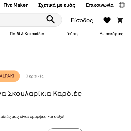
Γίνε Maker
Σχετικά με εμάς
Επικοινωνία
Είσοδος
Παιδί & Κατοικίδια
Γεύση
Δωροκάρτες
ALPAKI
0 κριτικές
να Σκουλαρίκια Καρδιές
αρδιές μας είναι όμορφες και σέξυ!