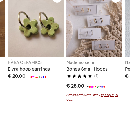
HÀRA CERAMICS
Mademoiselle
Na
Elyra hoop earrings
Bones Small Hoops
Pe
€ 20,00
€
(1)
+
ε
π
ι
λ
ο
γ
έ
ς
€ 25,00
+
ε
π
ι
λ
ο
γ
έ
ς
Δεν αποστέλλεται στον
προορισμό
σας.