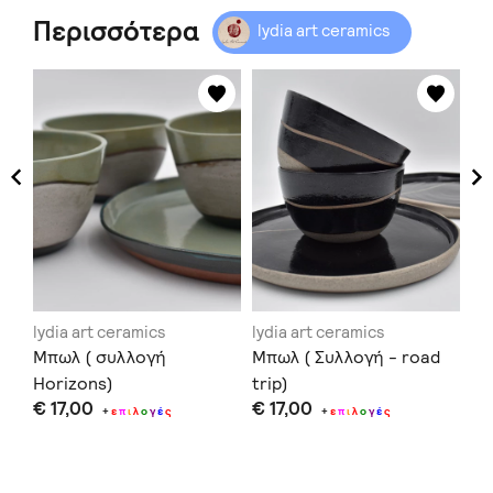
Περισσότερα
lydia art ceramics
lydia art ceramics
lydia art ceramics
lyd
Μπωλ ( συλλογή
Μπωλ ( Συλλογή - road
Σε
Horizons)
trip)
σα
€ 17,00
€ 17,00
€ 
ho
+
ε
π
ι
λ
ο
γ
έ
ς
+
ε
π
ι
λ
ο
γ
έ
ς