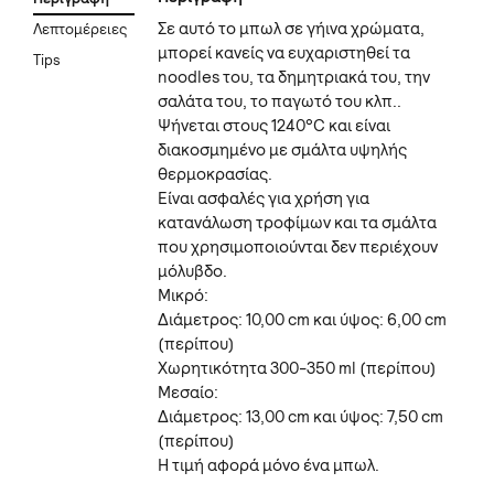
Σε αυτό το μπωλ σε γήινα χρώματα,
Λεπτομέρειες
μπορεί κανείς να ευχαριστηθεί τα
Tips
noodles του, τα δημητριακά του, την
σαλάτα του, το παγωτό του κλπ..
Ψήνεται στους 1240°C και είναι
διακοσμημένο με σμάλτα υψηλής
θερμοκρασίας.
Eίναι ασφαλές για χρήση για
κατανάλωση τροφίμων και τα σμάλτα
που χρησιμοποιούνται δεν περιέχουν
μόλυβδο.
Mικρό:
Διάμετρος: 10,00 cm και ύψος: 6,00 cm
(περίπου)
Χωρητικότητα 300-350 ml (περίπου)
Mεσαίο:
Διάμετρος: 13,00 cm και ύψος: 7,50 cm
(περίπου)
Η τιμή αφορά μόνο ένα μπωλ.