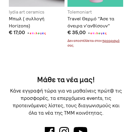
lydia art ceramics
Tolemoniart
Vi
Μπωλ ( συλλογή
Travel Θερμό "Άσε τα
Ab
Horizons)
όνειρα ν'ανθίσουν"
Sa
€ 17,00
€ 35,00
€ 
1200ml
+
ε
π
ι
λ
ο
γ
έ
ς
+
ε
π
ι
λ
ο
γ
έ
ς
μό
Δεν αποστέλλεται στον
προορισμό
Δεν
σας.
σας
Μάθε τα νέα μας!
Κάνε εγγραφή τώρα για να μαθαίνεις πρώτ@ τις
προσφορές, τα επερχόμενα events, τις
προτεινόμενες λίστες, τους διαγωνισμούς και
όλα τα νέα της TMM κοινότητας.