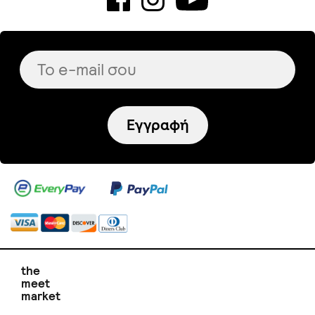
Εγγραφή
the
meet
market