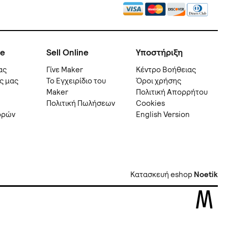
ne
Sell Online
Υποστήριξη
ας
Γίνε Maker
Kέντρο Βοήθειας
ς μας
Το Εγχειρίδιο του
Όροι χρήσης
Maker
Πολιτική Απορρήτου
Πολιτική Πωλήσεων
Cookies
ορών
English Version
Κατασκευή eshop
Noetik