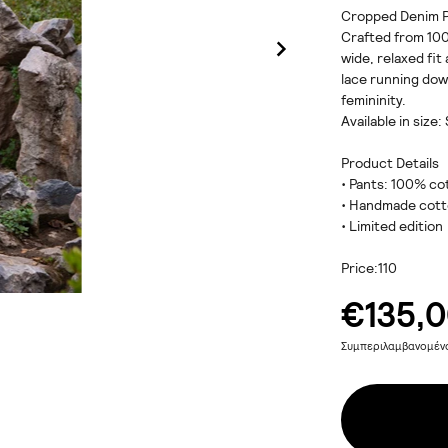
Cropped Denim P
Crafted from 10
wide, relaxed fit
lace running dow
femininity.
Available in size
Product Details
•⁠ ⁠Pants: 100% c
•⁠ ⁠Handmade cott
•⁠ ⁠Limited edition
Price:110
€135,
Συμπεριλαμβανομέ