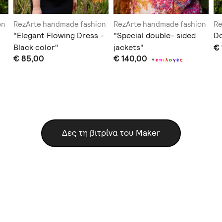
on
RezArte handmade fashion
RezArte handmade fashion
Re
"Elegant Flowing Dress -
"Special double- sided
Do
Black color"
jackets"
€
€ 85,00
€ 140,00
+
ε
π
ι
λ
ο
γ
έ
ς
Δες τη βιτρίνα του Maker