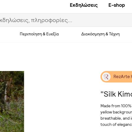
Εκδηλώσεις
E-shop
Περιποίηση & Ευεξία
Διακόσμηση & Τέχνη
RezArte 
"Silk Ki
Made from 100% n
yellow backgroun
breathable, and 
touch of eleganc