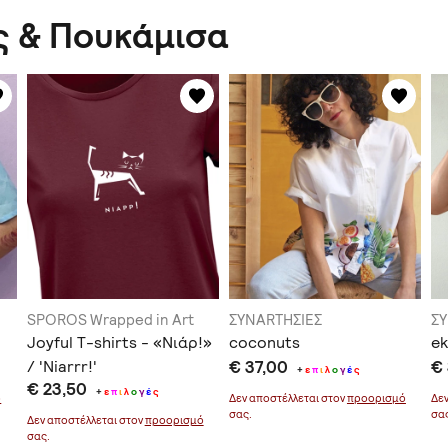
ς & Πουκάμισα
SPOROS Wrapped in Art
ΣΥΝARTΗΣΙΕΣ
Σ
Joyful T-shirts - «Νιάρ!»
coconuts
ek
/ 'Niarrr!'
€ 37,00
€
+
ε
π
ι
λ
ο
γ
έ
ς
€ 23,50
+
ε
π
ι
λ
ο
γ
έ
ς
ό
Δεν αποστέλλεται στον
προορισμό
Δε
σας.
σα
Δεν αποστέλλεται στον
προορισμό
σας.