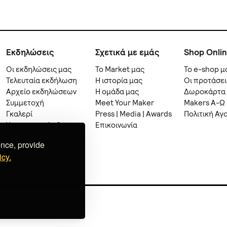
Εκδηλώσεις
Σχετικά με εμάς
Shop Onli
Οι εκδηλώσεις μας
Το Market μας
Το e-shop μ
Τελευταία εκδήλωση
Η ιστορία μας
Οι προτάσει
Αρχείο εκδηλώσεων
Η ομάδα μας
Δωροκάρτα
Συμμετοχή
Meet Your Maker
Makers A-Ω
Γκαλερί
Press | Media | Awards
Πολιτική Αγ
Υποστηρικτές &
Επικοινωνία
Χορηγοί
ence, provide
Συνεργασίες
icy.