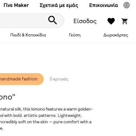
Γίνε Maker
Σχετικά με εμάς
Επικοινωνία
Είσοδος
Παιδί & Κατοικίδια
Γεύση
Δωροκάρτες
handmade fashion
0 κριτικές
mono"
atural silk, this kimono features a warm golden-
d with bold, artistic patterns. Lightweight,
incredibly soft on the skin — pure comfort with a
e.