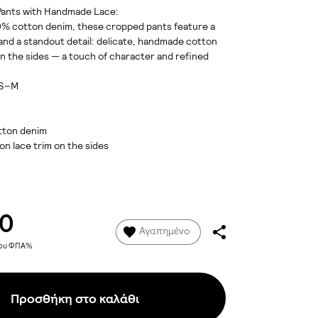
ants with Handmade Lace:
0% cotton denim, these cropped pants feature a
 and a standout detail: delicate, handmade cotton
n the sides — a touch of character and refined
: S–M
otton denim
on lace trim on the sides
00
Αγαπημένο
νου ΦΠΑ%
Προσθήκη στο καλάθι