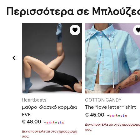
Περισσότερα σε Μπλούζε
Heartbeats
COTTON CANDY
μαύρο κλασικό κορμάκι
The *love letter* shirt
EVE
€ 45,00
ς
+
ε
π
ι
λ
ο
γ
έ
ς
€ 48,00
+
ε
π
ι
λ
ο
γ
έ
ς
οορισμό
Δεν αποστέλλεται στον
προορισμ
σας.
Δεν αποστέλλεται στον
προορισμό
σας.