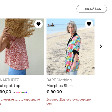
Προβολή όλων
ΥΝARTΗΣΙΕΣ
DART Clothing
ΣΥΝARTΗ
ai spot top
Morphes Shirt
Leaves
 30,00
€ 90,00
€ 37,0
+
ε
π
ι
λ
ο
γ
έ
ς
ν αποστέλλεται στον
προορισμό
Δεν αποστέλλεται στον
προορισμό
Δεν αποστέ
ς.
σας.
σας.