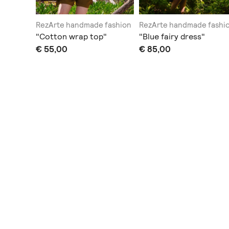
 fashion
RezArte handmade fashion
RezArte handmade fashi
t"
"Cotton wrap top"
"Blue fairy dress"
€ 55,00
€ 85,00