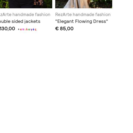
zArte handmade fashion
RezArte handmade fashion
RezArte
uble sided jackets
"Elegant Flowing Dress"
'Spring 
 130,00
€ 85,00
€ 145,0
+
ε
π
ι
λ
ο
γ
έ
ς