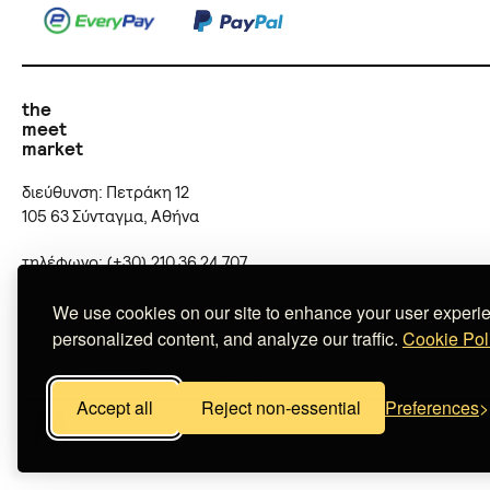
the
meet
market
διεύθυνση: Πετράκη 12
105 63 Σύνταγμα, Αθήνα
τηλέφωνο: (+30) 210 36 24 707
email:
online@themeetmarket.gr
We use cookies on our site to enhance your user experi
personalized content, and analyze our traffic.
Cookie Pol
Copyright 2026 The Meet Market
Accept all
Reject non-essential
Preferences