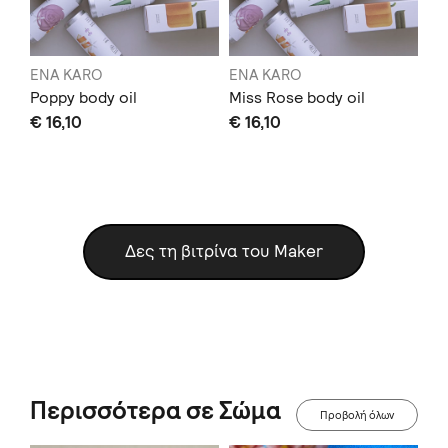
ENA KARO
ENA KARO
EN
Poppy body oil
Miss Rose body oil
Σα
€ 16,10
€ 16,10
€ 
Sold
Δες τη βιτρίνα του Maker
Περισσότερα σε Σώμα
Προβολή όλων