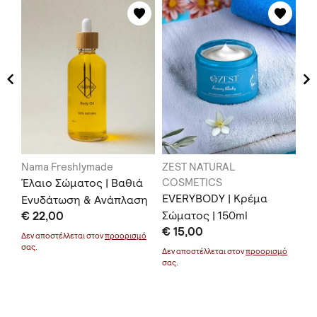
Nama Freshlymade
ZEST NATURAL
ZE
Έλαιο Σώματος | Βαθιά
COSMETICS
CO
EVERYBODY | Κρέμα
HE
Ενυδάτωση & Ανάπλαση
€ 22,00
Σώματος | 150ml
SP
€ 15,00
€ 
Μα
μό
Δεν αποστέλλεται στον
προορισμό
σας.
Δεν αποστέλλεται στον
προορισμό
Δεν
σας.
σας