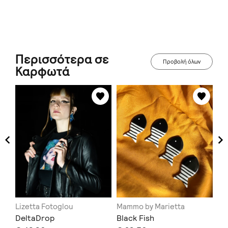
Περισσότερα σε
Προβολή όλων
Καρφωτά
Lizetta Fotoglou
Mammo by Marietta
KY
DeltaDrop
Black Fish
Al