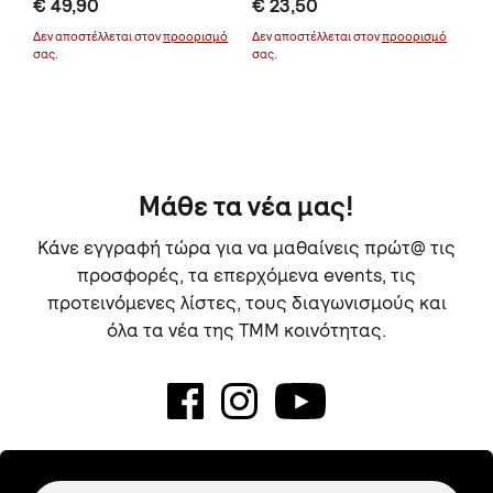
€ 49,90
€ 23,50
€ 
Δεν αποστέλλεται στον
προορισμό
Δεν αποστέλλεται στον
προορισμό
σας.
σας.
Μάθε τα νέα μας!
Κάνε εγγραφή τώρα για να μαθαίνεις πρώτ@ τις
προσφορές, τα επερχόμενα events, τις
προτεινόμενες λίστες, τους διαγωνισμούς και
όλα τα νέα της TMM κοινότητας.