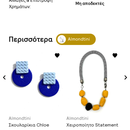
Αλλαγές & Επιστροφή
Μη αποδεκτές
Χρημάτων:
Περισσότερα
Almondtini
Almondtini
Almondtini
Al
Σκουλαρίκια Chloe
Χειροποίητο Statement
Σκ