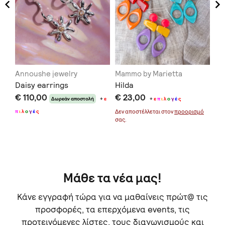
Annoushe jewelry
Mammo by Marietta
Gio
Daisy earrings
Hilda
Gr
€ 110,00
€ 23,00
€ 
Δωρεάν αποστολή
+
ε
+
ε
π
ι
λ
ο
γ
έ
ς
π
ι
λ
ο
γ
έ
ς
Δεν αποστέλλεται στον
προορισμό
Δεν
σας.
σας
Μάθε τα νέα μας!
Κάνε εγγραφή τώρα για να μαθαίνεις πρώτ@ τις
προσφορές, τα επερχόμενα events, τις
προτεινόμενες λίστες, τους διαγωνισμούς και