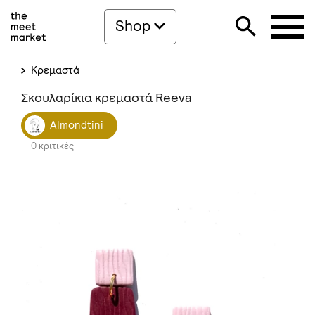
Shop
Κρεμαστά
Σκουλαρίκια κρεμαστά Reeva
Almondtini
0 κριτικές