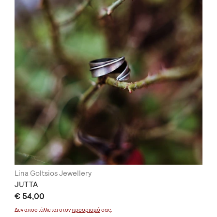
Lina Goltsios Jewellery
JUTTA
€ 54,00
Δεν αποστέλλεται στον
προορισμό
σας.