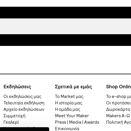
Εκδηλώσεις
Σχετικά με εμάς
Shop Onli
Οι εκδηλώσεις μας
Το Market μας
Το e-shop μ
Τελευταία εκδήλωση
Η ιστορία μας
Οι προτάσει
Αρχείο εκδηλώσεων
Η ομάδα μας
Δωροκάρτα
Συμμετοχή
Meet Your Maker
Makers A-Ω
Γκαλερί
Press | Media | Awards
Πολιτική Αγ
Υποστηρικτές &
Επικοινωνία