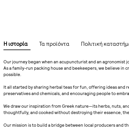
Η ιστορία
Τα προϊόντα
Πολιτική καταστή
Our journey began when an acupuncturist and an agronomist joi
As a family-run packing house and beekeepers, we believe in cr
possible.
It all started by sharing herbal teas for fun, offering ideas an
preservatives and chemicals, and encouraging people to embrace
We draw our inspiration from Greek nature—its herbs, nuts, an
thoughtfully, and cooked without destroying their essence, they
Our mission is to build a bridge between local producers and th