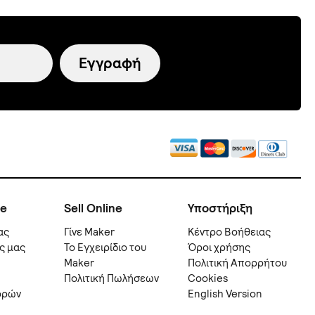
Εγγραφή
ne
Sell Online
Υποστήριξη
ας
Γίνε Maker
Kέντρο Βοήθειας
ς μας
Το Εγχειρίδιο του
Όροι χρήσης
Maker
Πολιτική Απορρήτου
Πολιτική Πωλήσεων
Cookies
ορών
English Version