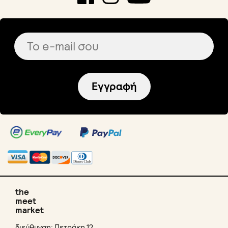
Εγγραφή
the
meet
market
διεύθυνση: Πετράκη 12