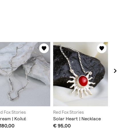
d Fox Stories
Red Fox Stories
Red Fox 
ream | Κολιέ
Solar Heart | Necklace
Pebbles 
 180,00
€ 95,00
€ 107,0