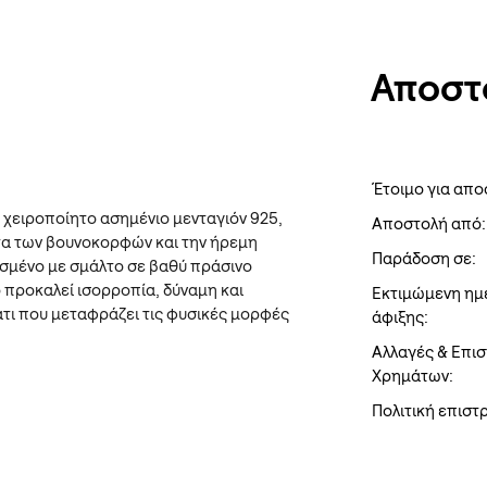
Αποστ
Έτοιμο για απο
α χειροποίητο ασημένιο μενταγιόν 925,
Αποστολή από:
τα των βουνοκορφών και την ήρεμη
Παράδοση σε:
σμένο με σμάλτο σε βαθύ πράσινο
 προκαλεί ισορροπία, δύναμη και
Εκτιμώμενη ημ
τι που μεταφράζει τις φυσικές μορφές
άφιξης:
Αλλαγές & Επι
Χρημάτων:
Πολιτική επισ