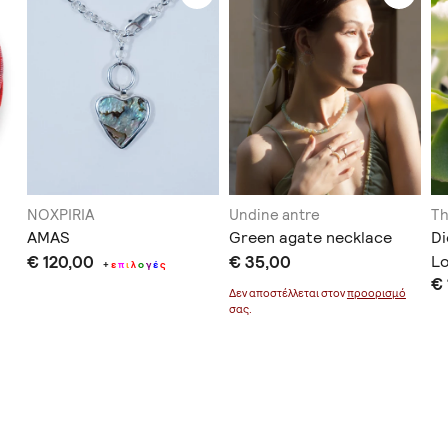
NOXPIRIA
Undine antre
Th
AMAS
Green agate necklace
Di
€ 120,00
€ 35,00
Lo
+
ε
π
ι
λ
ο
γ
έ
ς
€
Co
Δεν αποστέλλεται στον
προορισμό
σας.