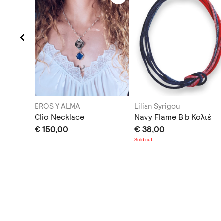
EROS Y ALMA
Lilian Syrigou
nt
Clio Necklace
Navy Flame Bib Koλιέ
€ 150,00
€ 38,00
οστολή
Sold out