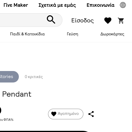
Γίνε Maker
Σχετικά με εμάς
Επικοινωνία
Είσοδος
Παιδί & Κατοικίδια
Γεύση
Δωροκάρτες
Stories
0 κριτικές
| Pendant
0
Αγαπημένο
νου ΦΠΑ%