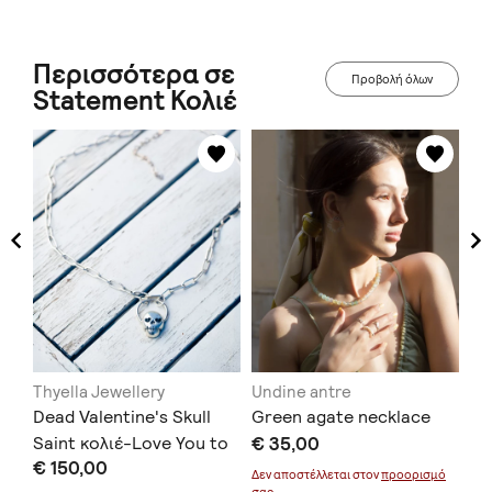
Περισσότερα σε
Προβολή όλων
Statement Κολιέ
Thyella Jewellery
Undine antre
Mo
Dead Valentine's Skull
Green agate necklace
Fu
Saint κολιέ-Love You to
€ 35,00
€ 
€ 150,00
Death Collection
μό
Δεν αποστέλλεται στον
προορισμό
Δεν
σας.
σας