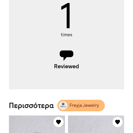
1
times
Reviewed
Περισσότερα
Freyja Jewelry