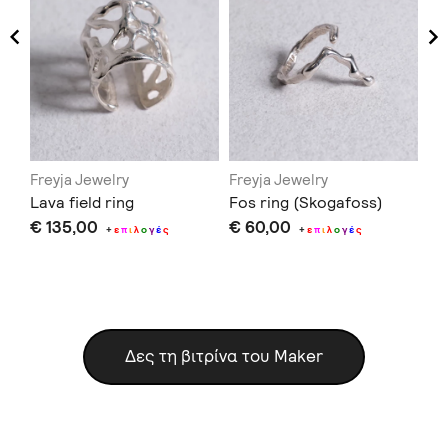
Freyja Jewelry
Freyja Jewelry
Fr
Lava field ring
Fos ring (Skogafoss)
Fo
€ 135,00
€ 60,00
€ 
+
ε
π
ι
λ
ο
γ
έ
ς
+
ε
π
ι
λ
ο
γ
έ
ς
Δες τη βιτρίνα του Maker