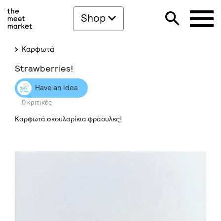
Shop
Καρφωτά
Strawberries!
Have an idea
0 κριτικές
Καρφωτά σκουλαρίκια φράουλες!