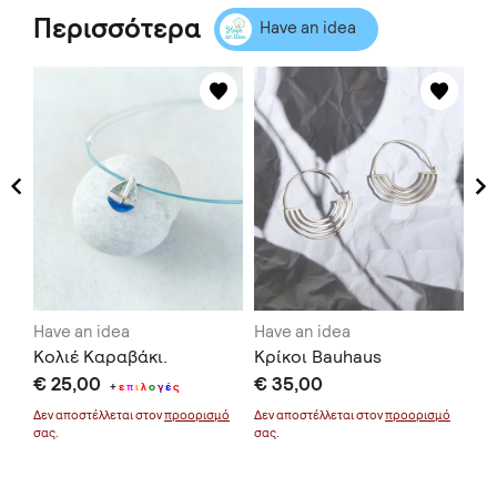
Περισσότερα
Have an idea
Have an idea
Have an idea
Ha
Κολιέ Καραβάκι.
Κρίκοι Bauhaus
Κα
€ 25,00
€ 35,00
€ 
+
ε
π
ι
λ
ο
γ
έ
ς
μό
Δεν αποστέλλεται στον
προορισμό
Δεν αποστέλλεται στον
προορισμό
Δεν
σας.
σας.
σας