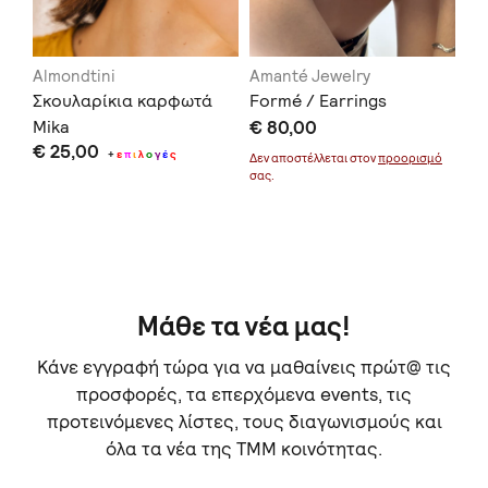
Almondtini
Amanté Jewelry
MG
Σκουλαρίκια καρφωτά
Formé / Earrings
Κα
Mika
€ 80,00
κρ
€ 25,00
€ 
+
ε
π
ι
λ
ο
γ
έ
ς
Δεν αποστέλλεται στον
προορισμό
σας.
Δεν
σας
Μάθε τα νέα μας!
Κάνε εγγραφή τώρα για να μαθαίνεις πρώτ@ τις
προσφορές, τα επερχόμενα events, τις
προτεινόμενες λίστες, τους διαγωνισμούς και
όλα τα νέα της TMM κοινότητας.