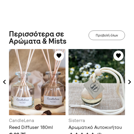
Περισσότερα σε
Προβολή όλων
Αρώματα & Mists
CandleLena
Sisterra
Ca
Reed Diffuser 180ml
Αρωματικό Αυτοκινήτου
Re