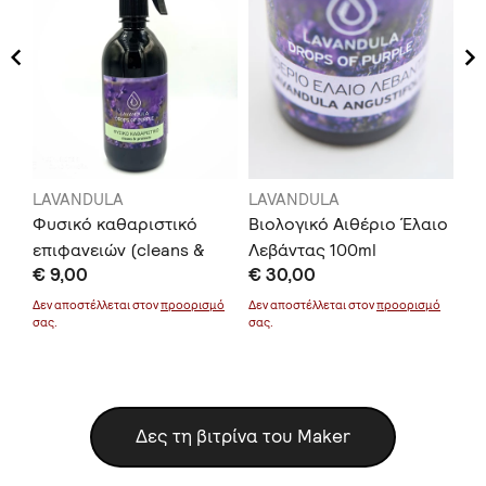
LAVANDULA
LAVANDULA
LA
l
Φυσικό καθαριστικό
Βιολογικό Αιθέριο Έλαιο
Βι
επιφανειών (cleans &
Λεβάντας 100ml
Λε
€ 9,00
€ 30,00
€ 
protects) 500ml
μό
Δεν αποστέλλεται στον
προορισμό
Δεν αποστέλλεται στον
προορισμό
Δεν
σας.
σας.
σας
Δες τη βιτρίνα του Maker