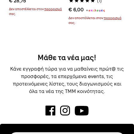
€ 28,75
€ 
(1)
€ 6,00
Δεν αποστέλλεται στον
προορισμό
Δεν
+
ε
π
ι
λ
ο
γ
έ
ς
σας.
σας
μό
Δεν αποστέλλεται στον
προορισμό
σας.
Μάθε τα νέα μας!
Κάνε εγγραφή τώρα για να μαθαίνεις πρώτ@ τις
προσφορές, τα επερχόμενα events, τις
προτεινόμενες λίστες, τους διαγωνισμούς και
όλα τα νέα της TMM κοινότητας.