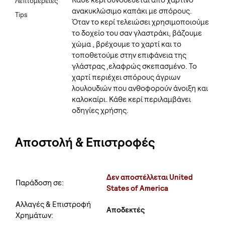
Κάθε κερί συνοδεύεται από χάρτινο
Λεπτομέρειες
ανακυκλώσιμο καπάκι με σπόρους.
Tips
Όταν το κερί τελειώσει χρησιμοποιούμε
το δοχείο του σαν γλαστράκι, βάζουμε
χώμα , βρέχουμε το χαρτί και το
τοποθετούμε στην επιφάνεια της
γλάστρας ,ελαφρώς σκεπασμένο. Το
χαρτί περιέχει σπόρους άγριων
λουλουδιών που ανθοφορούν άνοιξη και
καλοκαίρι. Κάθε κερί περιλαμβάνει
οδηγίες χρήσης.
Αποστολή & Επιστροφές
Δεν αποστέλλεται United
Παράδοση σε:
States of America
Αλλαγές & Επιστροφή
Αποδεκτές
Χρημάτων: