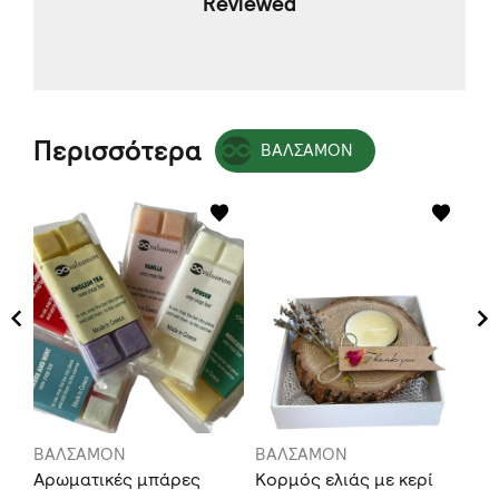
Reviewed
Περισσότερα
ΒΑΛΣΑΜΟΝ
ΒΑΛΣΑΜΟΝ
ΒΑΛΣΑΜΟΝ
Β
Aρωματικές μπάρες
Κορμός ελιάς με κερί
Φυ