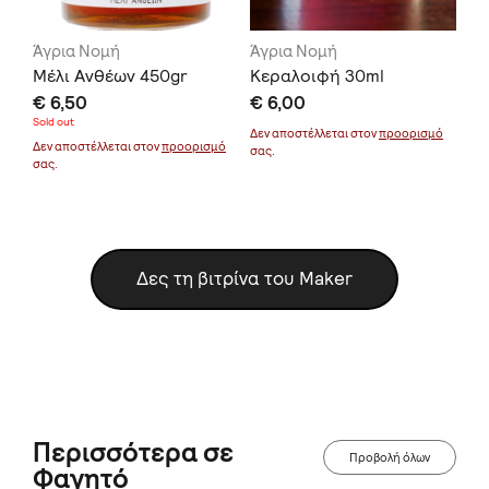
Άγρια Νομή
Άγρια Νομή
Άγ
gr
Μέλι Ανθέων 450gr
Κεραλοιφή 30ml
Βά
€ 6,50
€ 6,00
€ 
Sold out
μό
Δεν αποστέλλεται στον
προορισμό
Δεν
Δεν αποστέλλεται στον
προορισμό
σας.
σας
σας.
Δες τη βιτρίνα του Maker
Περισσότερα σε
Προβολή όλων
Φαγητό