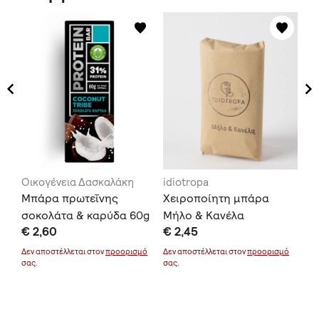
Οικογένεια Δασκαλάκη
idiotropa
Σά
Μπάρα πρωτεΐνης
Χειροποίητη μπάρα
Πα
σοκολάτα & καρύδα 60g
Μήλο & Κανέλα
Κα
€ 2,60
€ 2,45
€ 
μό
Δεν αποστέλλεται στον
προορισμό
Δεν αποστέλλεται στον
προορισμό
Δεν
σας.
σας.
σας