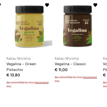
Kakau Worship
Kakau Worship
Ka
Vegalina - Green
Vegalina - Classic
Vo
Pistachio
€ 11,00
Ρ
€ 13,80
€ 
ό
Δεν αποστέλλεται στον
προορισμό
σας.
Δεν αποστέλλεται στον
προορισμό
Δε
σας.
σα