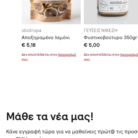
λάκη
idiotropa
ΓΕΥΣΕΙΣ ΝΙΚΕΖΗ
γειας
Αποξηραμένο λεμόνι
Φυστικοβούτυρο 350gr
κιού
€ 5,18
€ 5,00
Δεν αποστέλλεται στον
προορισμό
Δεν αποστέλλεται στον
προορισμ
σας.
σας.
οορισμό
Μάθε τα νέα μας!
Κάνε εγγραφή τώρα για να μαθαίνεις πρώτ@ τις προσφ