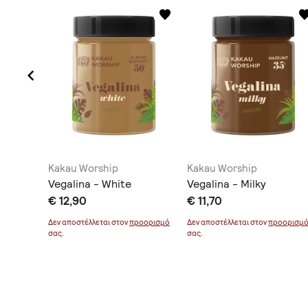
Kakau Worship
Kakau Worship
lmond
Vegalina - White
Vegalina - Milky
€ 12,90
€ 11,70
οορισμό
Δεν αποστέλλεται στον
προορισμό
Δεν αποστέλλεται στον
προορισμ
σας.
σας.