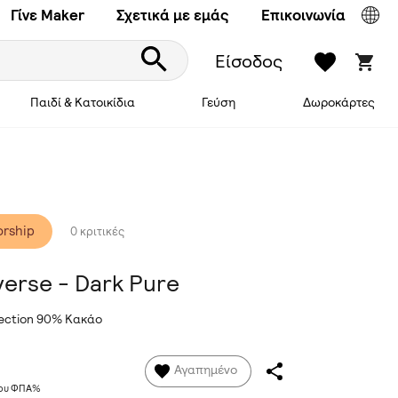
Γίνε Maker
Σχετικά με εμάς
Επικοινωνία
Είσοδος
Παιδί & Κατοικίδια
Γεύση
Δωροκάρτες
orship
0 κριτικές
verse - Dark Pure
lection 90% Κακάο
Αγαπημένο
νου ΦΠΑ%