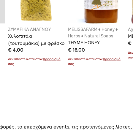
ΖΥΜΑΡΙΚΑ ΑΝΑΓΝΟΥ
MELISSAFARM ♦ Honey ♦
Α
Χυλοπιτάκι
Herbs ♦ Natural Soaps
Μ
THYME HONEY
(τουτουμάκια) με φρέσκο
€ 
€ 4,00
€ 16,00
κατσικίσιο γάλα και αυγά
ό
Δε
σα
Δεν αποστέλλεται στον
προορισμό
Δεν αποστέλλεται στον
προορισμό
σας.
σας.
ορές, τα επερχόμενα events, τις προτεινόμενες λίστες,