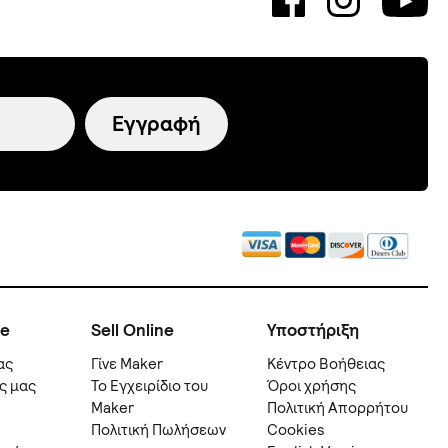
Εγγραφή
ne
Sell Online
Υποστήριξη
ας
Γίνε Maker
Kέντρο Βοήθειας
ς μας
Το Εγχειρίδιο του
Όροι χρήσης
Maker
Πολιτική Απορρήτου
Πολιτική Πωλήσεων
Cookies