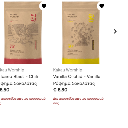
kau Worship
Kakau Worship
Kakau W
lcano Blast - Chili
Vanilla Orchid - Vanilla
Tropical
όφημα Σοκολάτας
Ρόφημα Σοκολάτας
Cardam
6,50
€ 6,80
€ 6,30
Σοκολά
ν αποστέλλεται στον
προορισμό
Δεν αποστέλλεται στον
προορισμό
Δεν αποστέ
ς.
σας.
σας.