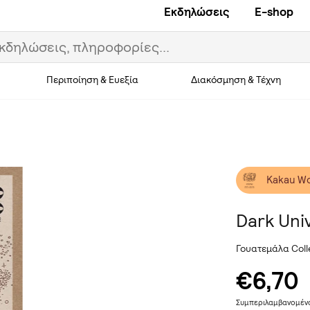
Εκδηλώσεις
E-shop
Περιποίηση & Ευεξία
Διακόσμηση & Τέχνη
Kakau W
Dark Uni
Γουατεμάλα Col
€6,70
Συμπεριλαμβανομέ