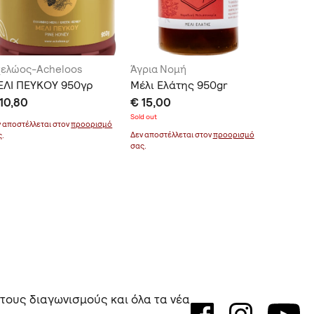
χελώος-Acheloos
Άγρια Νομή
Kakau W
ΕΛΙ ΠΕΥΚΟΥ 950γρ
Μέλι Ελάτης 950gr
Βιολογι
10,80
€ 15,00
€ 9,70
Sold out
ν αποστέλλεται στον
προορισμό
Δεν αποστέ
Δεν αποστέλλεται στον
προορισμό
ς.
σας.
σας.
 τους διαγωνισμούς και όλα τα νέα