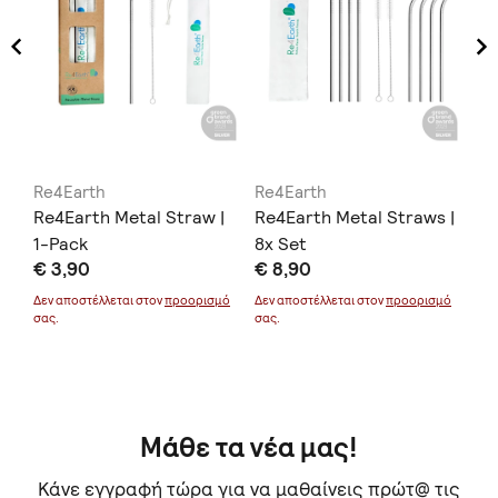
Re4Earth
Re4Earth
Re
|
Re4Earth Metal Straw |
Re4Earth Metal Straws |
Re
1-Pack
8x Set
2x
€ 3,90
€ 8,90
€ 
μό
Δεν αποστέλλεται στον
προορισμό
Δεν αποστέλλεται στον
προορισμό
Δεν
σας.
σας.
σας
Μάθε τα νέα μας!
Κάνε εγγραφή τώρα για να μαθαίνεις πρώτ@ τις