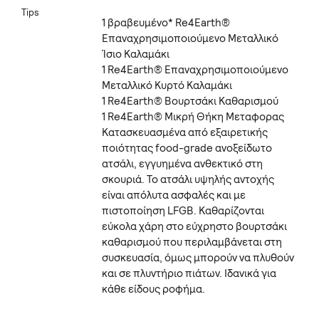
Tips
1 βραβευμένο* Re4Earth®
Επαναχρησιμοποιούμενο Μεταλλικό
Ίσιο Καλαμάκι
1 Re4Earth® Επαναχρησιμοποιούμενο
Μεταλλικό Κυρτό Καλαμάκι
1 Re4Earth® Βουρτσάκι Καθαρισμού
1 Re4Earth® Μικρή Θήκη Μεταφορας
Κατασκευασμένα από εξαιρετικής
ποιότητας food-grade ανοξείδωτο
ατσάλι, εγγυημένα ανθεκτικό στη
σκουριά. Το ατσάλι υψηλής αντοχής
είναι απόλυτα ασφαλές και με
πιστοποίηση LFGB. Καθαρίζονται
εύκολα χάρη στο εύχρηστο βουρτσάκι
καθαρισμού που περιλαμβάνεται στη
συσκευασία, όμως μπορούν να πλυθούν
και σε πλυντήριο πιάτων. Ιδανικά για
κάθε είδους ροφήμα.