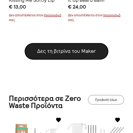
Kissing Me Softly Lip
It Up Beard Balm
Wa
€ 13,00
€ 24,00
€ 
Balm
Lif
μό
Δεν αποστέλλεται στον
προορισμό
Δεν αποστέλλεται στον
προορισμό
Δεν
σας.
σας.
σας
Δες τη βιτρίνα του Maker
Περισσότερα σε Zero
Προβολή όλων
Waste Προϊόντα