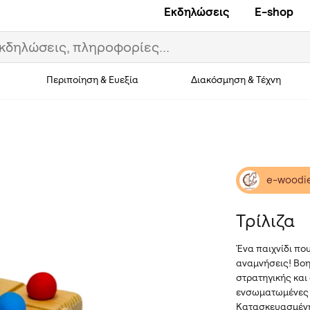
Εκδηλώσεις
E-shop
Περιποίηση & Ευεξία
Διακόσμηση & Τέχνη
e-woodie
Τρίλιζα
Ένα παιχνίδι πο
αναμνήσεις! Βοη
στρατηγικής και 
ενσωματωμένες υ
Κατασκευασμένη 