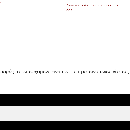
ό
Δεν αποστέλλεται στον
προορισμό
σας.
ορές, τα επερχόμενα events, τις προτεινόμενες λίστες,