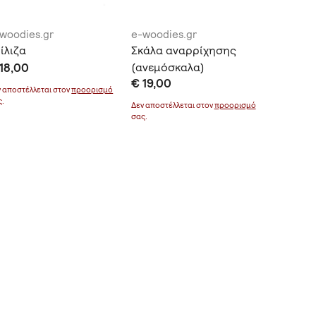
woodies.gr
e-woodies.gr
e-woodi
ίλιζα
Σκάλα αναρρίχησης
Γεωπίν
18,00
(ανεμόσκαλα)
€ 21,00
€ 19,00
ν αποστέλλεται στον
προορισμό
Δεν αποστέ
ς.
σας.
Δεν αποστέλλεται στον
προορισμό
σας.