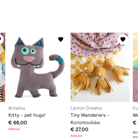
Antalou
Lemon Dreamz
Fu
Kitty - pet hugs!
Tiny Wanderers -
We
€ 66,00
Κοτοπουλάκι
€
€ 27,00
Sold out
Δε
Sold out
σα