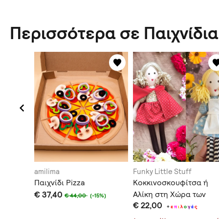
Περισσότερα σε Παιχνίδια
 donkey
amilima
Funky Little Stuff
θάκι
Παιχνίδι Pizza
Κοκκινοσκουφίτσα ή
νι
€ 37,40
Αλίκη στη Χώρα των
€ 44,00
(-15%)
€ 22,00
Θαυμάτων;
+
ε
π
ι
λ
ο
γ
έ
ς