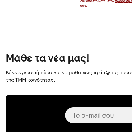
οορισμό
Δεν αποστέλλεται στον
προορισμ
σας.
Μάθε τα νέα μας!
Κάνε εγγραφή τώρα για να μαθαίνεις πρώτ@ τις προσφ
της TMM κοινότητας.