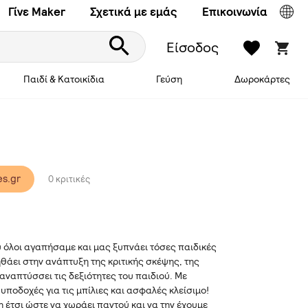
Γίνε Maker
Σχετικά με εμάς
Επικοινωνία
Είσοδος
Παιδί & Κατοικίδια
Γεύση
Δωροκάρτες
s.gr
0 κριτικές
υ όλοι αγαπήσαμε και μας ξυπνάει τόσες παιδικές
θάει στην ανάπτυξη της κριτικής σκέψης, της
αναπτύσσει τις δεξιότητες του παιδιού. Με
ποδοχές για τις μπίλιες και ασφαλές κλείσιμο!
έτσι ώστε να χωράει παντού και να την έχουμε