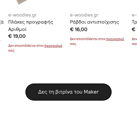
e-woodies.gr
e-woodies.gr
e-
ζά
Πλάκες προγραφής
Ράβδοι αντιστοίχισης
Τρ
Αριθμοί
€ 16,00
€ 
€ 19,00
ό
Δεν αποστέλλεται στον
προορισμό
Δε
σας.
σα
Δεν αποστέλλεται στον
προορισμό
σας.
Δες τη βιτρίνα του Maker