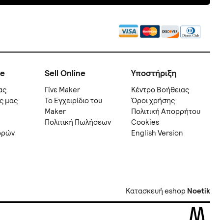
ne
Sell Online
Υποστήριξη
ας
Γίνε Maker
Kέντρο Βοήθειας
ς μας
Το Εγχειρίδιο του
Όροι χρήσης
Maker
Πολιτική Απορρήτου
Πολιτική Πωλήσεων
Cookies
ορών
English Version
Κατασκευή eshop
Noetik