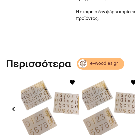
Η εταιρεία δεν φέρει καμία
προϊόντος.
Περισσότερα
e-woodies.gr