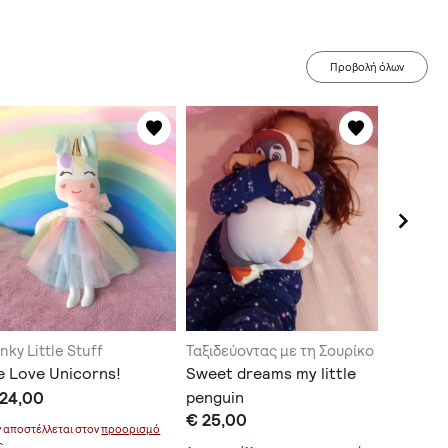
Προβολή όλων
nky Little Stuff
Ταξιδεύοντας με τη Σουρίκο
Funky Lit
 Love Unicorns!
Sweet dreams my little
Ρένος, 
 24,00
penguin
Μουσικ
€ 25,00
€ 20,0
ν αποστέλλεται στον
προορισμό
ς.