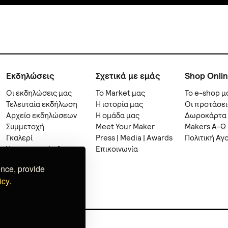
Εκδηλώσεις
Σχετικά με εμάς
Shop Onli
Οι εκδηλώσεις μας
Το Market μας
Το e-shop μ
Τελευταία εκδήλωση
Η ιστορία μας
Οι προτάσει
Αρχείο εκδηλώσεων
Η ομάδα μας
Δωροκάρτα
Συμμετοχή
Meet Your Maker
Makers A-Ω
Γκαλερί
Press | Media | Awards
Πολιτική Αγ
Υποστηρικτές &
Επικοινωνία
Χορηγοί
ence, provide
Συνεργασίες
icy.