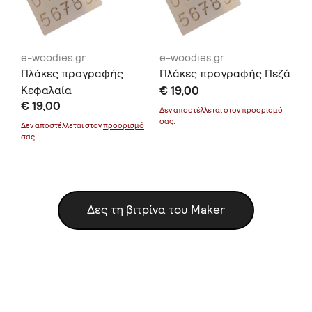
e-woodies.gr
e-woodies.gr
e-
Πλάκες προγραφής
Πλάκες προγραφής Πεζά
Πλ
Κεφαλαία
€ 19,00
Αρ
€ 19,00
€ 
μό
Δεν αποστέλλεται στον
προορισμό
σας.
Δεν αποστέλλεται στον
προορισμό
Δεν
σας.
σας
Δες τη βιτρίνα του Maker