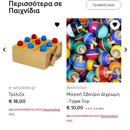
Περισσότερα σε
Προβολή όλων
Παιχνίδια
e-woodies.gr
Aeikiniton
Ae
Τρίλιζα
Μαγική Σβούρα Δίχρωμη
Σβ
€ 18,00
-Tippe Top
€ 
€ 10,00
+
ε
π
ι
λ
ο
γ
έ
ς
Δεν αποστέλλεται στον
προορισμό
Δεν
σας.
σας
Δεν αποστέλλεται στον
προορισμό
σας.