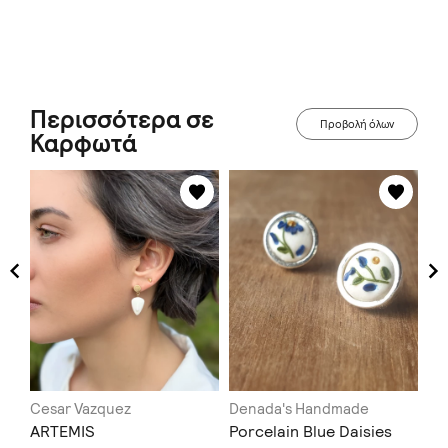
Περισσότερα σε
Προβολή όλων
Καρφωτά
Cesar Vazquez
Denada's Handmade
La
κια
ARTEMIS
Porcelain Blue Daisies
My