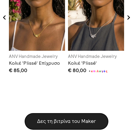
ANV Handmade Jewelry
ANV Handmade Jewelry
AN
g'
Κολιέ 'Plissé' Επίχρυσο
Κολιέ 'Plissé'
Th
€ 85,00
€ 80,00
€ 
+
ε
π
ι
λ
ο
γ
έ
ς
μό
Δες τη βιτρίνα του Maker