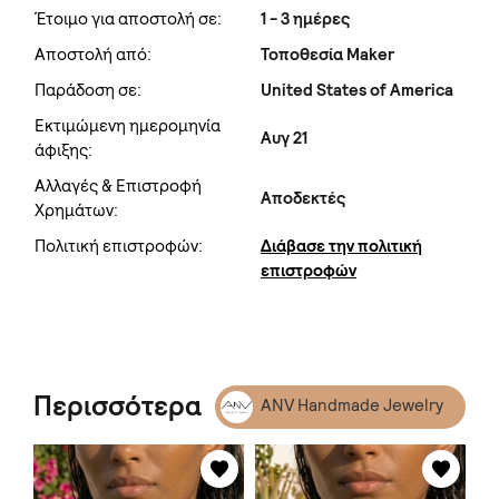
Έτοιμο για αποστολή σε:
1 - 3 ημέρες
Αποστολή από:
Τοποθεσία Maker
Παράδοση σε:
United States of America
Εκτιμώμενη ημερομηνία
Αυγ 21
άφιξης:
Αλλαγές & Επιστροφή
Αποδεκτές
Χρημάτων:
Πολιτική επιστροφών:
Διάβασε την πολιτική
επιστροφών
Περισσότερα
ANV Handmade Jewelry