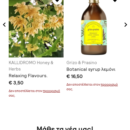
KALLIDROMO Honey &
Grizo & Prasino
Ka
Herbs
Botanical syrup λεμόνι
Va
Relaxing Flavours.
,
€ 16,50
Ρό
€ 3,50
€ 
Δεν αποστέλλεται στον
προορισμό
ο)
σας.
μό
Δεν αποστέλλεται στον
προορισμό
Δεν
σας.
σας
Μάθε τα νέα μας!