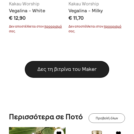
Kakau Worship
Kakau Worship
Ka
Vegalina - White
Vegalina - Milky
Ve
€ 12,90
€ 11,70
Pi
€ 
μό
Δεν αποστέλλεται στον
προορισμό
Δεν αποστέλλεται στον
προορισμό
σας.
σας.
Δεν
σας
Δες τη βιτρίνα του Maker
Περισσότερα σε Ποτό
Προβολή όλων