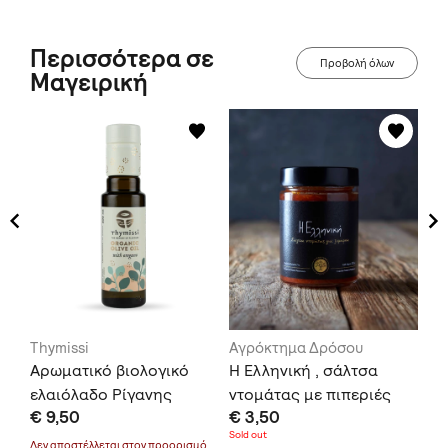
Περισσότερα σε
Προβολή όλων
Μαγειρική
Thymissi
Αγρόκτημα Δρόσου
KA
Αρωματικό βιολογικό
Η Ελληνική , σάλτσα
He
Δά
ελαιόλαδο Ρίγανης
ντομάτας με πιπεριές
€ 9,50
€ 3,50
€ 
Sold out
μό
Δεν αποστέλλεται στον
προορισμό
Δεν