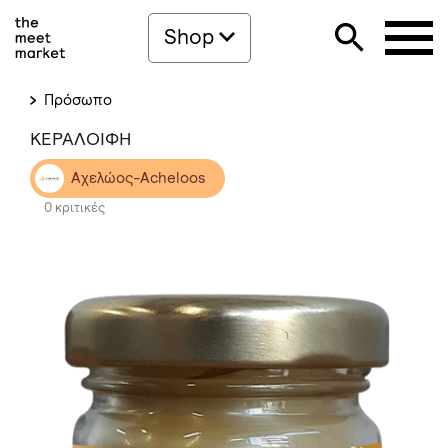
Shop
Πρόσωπο
ΚΕΡΑΛΟΙΦΗ
Αχελώος-Acheloos
0 κριτικές