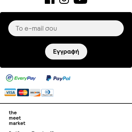
Εγγραφή
the
meet
market