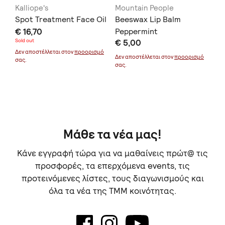
Kalliope's
Mountain People
KA
Η
Spot Treatment Face Oil
Beeswax Lip Balm
Ja
€ 16,70
Peppermint
€ 
Sold out
€ 5,00
Δεν
Δεν αποστέλλεται στον
προορισμό
σας
μό
Δεν αποστέλλεται στον
προορισμό
σας.
σας.
Μάθε τα νέα μας!
Κάνε εγγραφή τώρα για να μαθαίνεις πρώτ@ τις
προσφορές, τα επερχόμενα events, τις
προτεινόμενες λίστες, τους διαγωνισμούς και
όλα τα νέα της TMM κοινότητας.