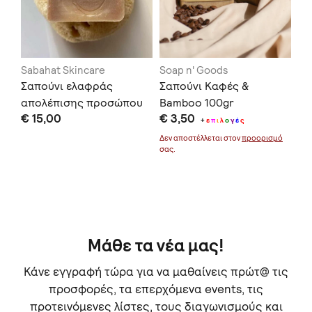
Sabahat Skincare
Soap n' Goods
Ca
Σαπούνι ελαφράς
Σαπούνι Καφές &
Σα
απολέπισης προσώπου
Bamboo 100gr
πρ
€ 15,00
€ 3,50
€ 
και ενυδάτωσης μαλλιών
+
ε
π
ι
λ
ο
γ
έ
ς
μό
με ταχίνι
Δεν αποστέλλεται στον
προορισμό
Δεν
σας.
σας
Μάθε τα νέα μας!
Κάνε εγγραφή τώρα για να μαθαίνεις πρώτ@ τις
προσφορές, τα επερχόμενα events, τις
προτεινόμενες λίστες, τους διαγωνισμούς και