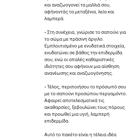
και αναζωογονεί τα μαλλιά σου,
αφήνοντάς τα μεταξένια, λεία και
λαμπερά.
• Στη συνέχεια, γνώρισε το σαπούνι για
το σώμα με πράσινη άργιλο.
Εμπλουτισμένο με ενυδατικά στοιχεία,
ενυδατώνει σε βάθος την επιδερμίδα
σου, ενώ οι απαλές καθαριστικές
ιδιότητες σου αφήνουν μια αίσθηση
ανανέωσης και αναζωογόνησης.
• Τέλος, περιποιήσου το πρόσωπό σου
με το σαπούνι προσώπου περγαμόντο.
Αφαιρεί αποτελεσματικά τις
ακαθαρσίες, ξεβουλώνει τους πόρους
και προωθεί μια υγιή, λαμπερή
επιδερμίδα.
Αυτό το πακέτο είναι η τέλεια ιδέα