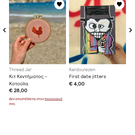
Thread Jar
Kardoulezen
TH
Κιτ Κεντήματος -
First date jitters
Δι
Κοτούλα
€ 4,00
Χα
€ 28,00
€ 
μό
Δεν αποστέλλεται στον
προορισμό
σας.