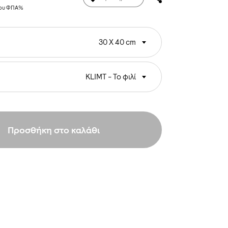
νου ΦΠΑ%
30 Χ 40 cm
KLIMT - Το φιλί
Προσθήκη στο καλάθι