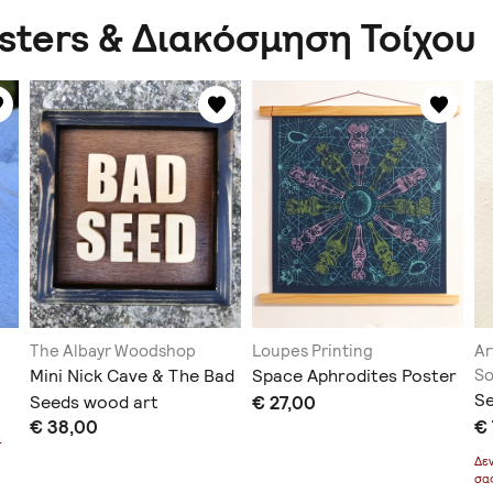
osters & Διακόσμηση Τοίχου
The Albayr Woodshop
Loupes Printing
Ar
Mini Nick Cave & The Bad
Space Aphrodites Poster
So
Se
Seeds wood art
€ 27,00
€ 38,00
€ 
ό
Δε
σα