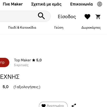
Γίνε Maker
Σχετικά με εμάς
Επικοινωνία
Είσοδος
Παιδί & Κατοικίδια
Γεύση
Δωροκάρτες
Top Maker
5,0
rip
5 κριτικές
ΤΕΧΝΗΣ
5,0
(1 αξιολογήσεις )
Αγαπημένο