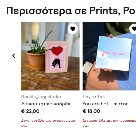
Περισσότερα σε Prints, P
hop
Boukla_loopstudio
tiny truths
 art
Διακοσμητικό καδράκι
You are hot - mirror
€ 22,00
€ 18,00
Δεν αποστέλλεται στον
προορισμό
Δεν αποστέλλεται στον
προορισμ
σας.
σας.