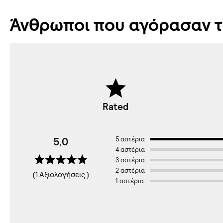
Άνθρωποι που αγόρασαν το
Rated
5,0
5 αστέρια
4 αστέρια
3 αστέρια
2 αστέρια
(1 Αξιολογήσεις )
1 αστέρια