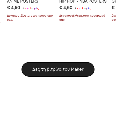
ANIME POSTERS
HIP HOP - NBA POSTERS
G
€ 4,50
€ 4,50
€
+
ε
π
ι
λ
ο
γ
έ
ς
+
ε
π
ι
λ
ο
γ
έ
ς
Δεν αποστέλλεται στον
προορισμό
Δεν αποστέλλεται στον
προορισμό
Δε
σας.
σας.
σα
ό
Δες τη βιτρίνα του Maker