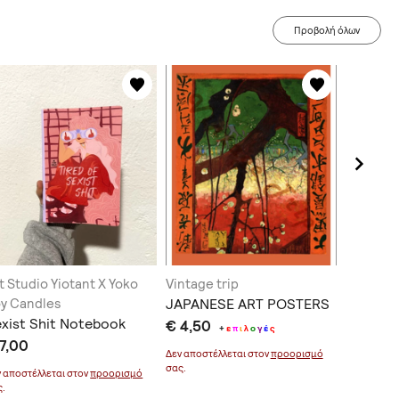
Προβολή όλων
t Studio Yiotant X Yoko
Vintage trip
Allopros
y Candles
JAPANESE ART POSTERS
Tv Towe
xist Shit Notebook
€ 4,50
€ 14,90
+
ε
π
ι
λ
ο
γ
έ
ς
7,00
Δεν αποστέλλεται στον
προορισμό
Δεν αποστέ
σας.
σας.
ν αποστέλλεται στον
προορισμό
ς.