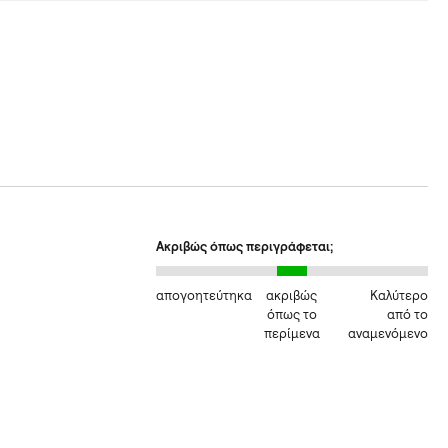
Ακριβώς όπως περιγράφεται;
απογοητεύτηκα
ακριβώς
Καλύτερο
όπως το
από το
περίμενα
αναμενόμενο