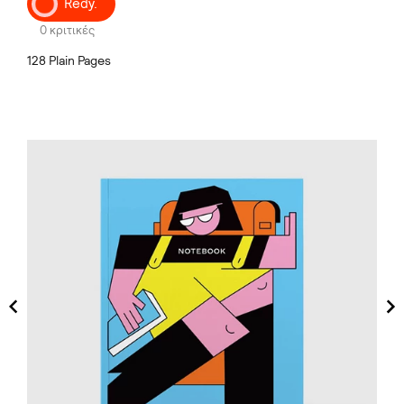
Redy.
0 κριτικές
128 Plain Pages