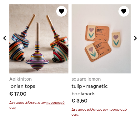
Aeikiniton
square lemon
Co
Ionian tops
tulip ▪ magnetic
Χά
€ 17,00
bookmark
ει
€ 3,50
€ 
στ
Δεν αποστέλλεται στον
προορισμό
σας.
μό
Δεν αποστέλλεται στον
προορισμό
σας.