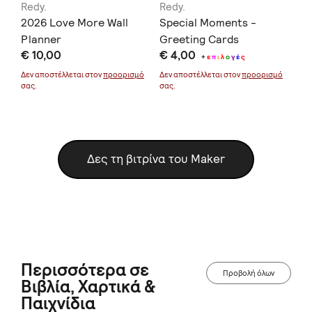
Redy.
Redy.
Re
2026 Love More Wall
Special Moments -
Pr
Planner
Greeting Cards
€ 
€ 10,00
€ 4,00
+
ε
π
ι
λ
ο
γ
έ
ς
Δεν
σας
μό
Δεν αποστέλλεται στον
προορισμό
Δεν αποστέλλεται στον
προορισμό
σας.
σας.
Δες τη βιτρίνα του Maker
Περισσότερα σε
Προβολή όλων
Βιβλία, Χαρτικά &
Παιχνίδια