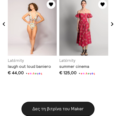
Latέrnity
Latέrnity
La
laugh out loud baniero
summer cinema
po
€ 44,00
€ 125,00
€ 
+
ε
π
ι
λ
ο
γ
έ
ς
+
ε
π
ι
λ
ο
γ
έ
ς
Δες τη βιτρίνα του Maker