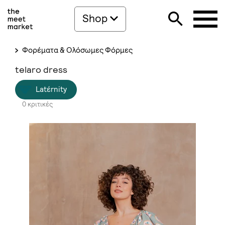
Shop
Φορέματα & Ολόσωμες Φόρμες
telaro dress
Latέrnity
0 κριτικές