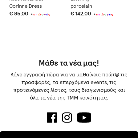
i
Corinne Dress
porcelain
To
€ 85,00
€ 142,00
DR
+
ε
π
ι
λ
ο
γ
έ
ς
+
ε
π
ι
λ
ο
γ
έ
ς
€ 
Μάθε τα νέα μας!
Κάνε εγγραφή τώρα για να μαθαίνεις πρώτ@ τις
προσφορές, τα επερχόμενα events, τις
προτεινόμενες λίστες, τους διαγωνισμούς και
όλα τα νέα της TMM κοινότητας.