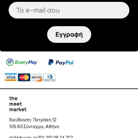
Εγγραφή
the
meet
market
διεύθυνση: Πετράκη 12
105 63 Σύνταγμα, Αθήνα
τηλέφωνο: (+30) 210 36 24 707