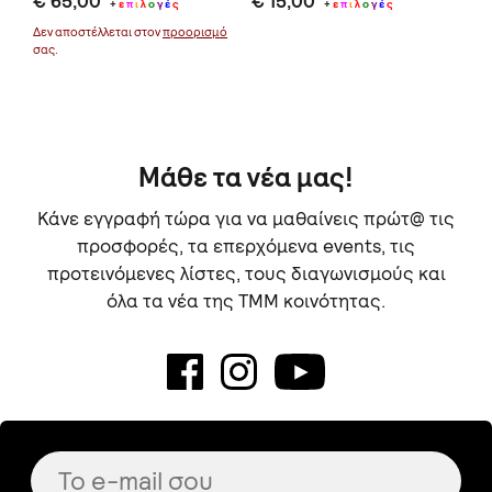
€ 65,00
€ 15,00
€ 
+
ε
π
ι
λ
ο
γ
έ
ς
+
ε
π
ι
λ
ο
γ
έ
ς
Δεν αποστέλλεται στον
προορισμό
Δεν
σας.
σας
Μάθε τα νέα μας!
Κάνε εγγραφή τώρα για να μαθαίνεις πρώτ@ τις
προσφορές, τα επερχόμενα events, τις
προτεινόμενες λίστες, τους διαγωνισμούς και
όλα τα νέα της TMM κοινότητας.