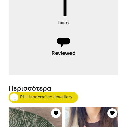
1
times
Reviewed
Περισσότερα
PHI Handcrafted Jewellery