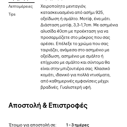
Χειροποίητο μενταγιόν,
Λεπτομέρειες
κατασκευασμένα από ασήμι 925,
Tips
οξείδωση ή σμάλτο. Μοτίφ, ένα μάτι.
Διάσταση μοτίφ, 3,3-1,7cm. Με ασημένια
αλυσίδα 40cm με προέκταση για να
προσαρμόζετε στο μάκρος που σας
αρέσει. Επέλεξε το χρώμα που σας
ταιριάζει, ανάμεσα στο ασημένιο με
οξείδωση, ασημένιο με σμάλτο ή
επίχρυσο με σμάλτο και σύντομα θα
είναι στην μπιζουτιέρα σας. Κλασικό
κομάτι, ιδανικό για πολλά ντυσίματα,
από καθημερινές εμφανίσεις μέχρι
βραδινές. Γυαλιστερή υφή.
Αποστολή & Επιστροφές
Έτοιμο για αποστολή σε:
1 - 3 ημέρες