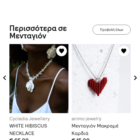
Περισσότερα σε
Προβολή όλων
Μενταγιόν
Cycladia Jewellery
animo jewelry
La
WHITE HIBISCUS
Μενταγιόν Μακραμέ
Sa
NECKLACE
Καρδιά
Ta