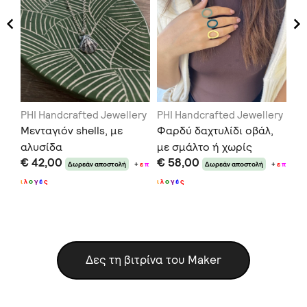
ery
PHI Handcrafted Jewellery
PHI Handcrafted Jewellery
PH
Μενταγιόν shells, με
Φαρδύ δαχτυλίδι οβάλ,
Δα
αλυσίδα
με σμάλτο ή χωρίς
σμ
€ 42,00
€ 58,00
€ 
σμάλτο
+
ε
π
Δωρεάν αποστολή
+
ε
π
Δωρεάν αποστολή
+
ε
π
ι
λ
ο
γ
έ
ς
ι
λ
ο
γ
έ
ς
ι
λ
ο
Δες τη βιτρίνα του Maker