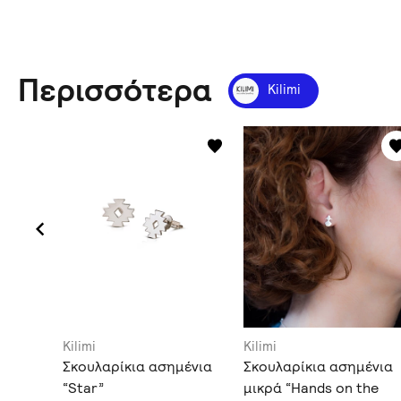
Περισσότερα
Kilimi
Kilimi
Kilimi
α με
Σκουλαρίκια ασημένια
Σκουλαρίκια ασημένια
“Star”
μικρά “Hands on the