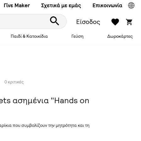
Γίνε Maker
Σχετικά με εμάς
Επικοινωνία
Είσοδος
Παιδί & Κατοικίδια
Γεύση
Δωροκάρτες
0 κριτικές
ets ασημένια "Hands on
"
ρίκια που συμβολίζουν την μητρότητα και τη