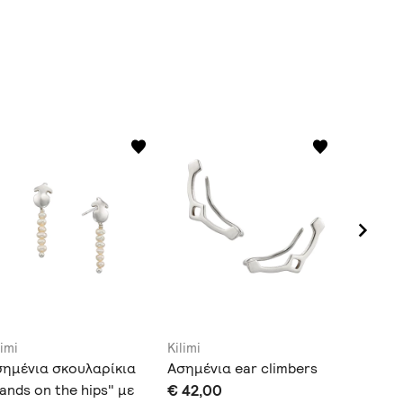
limi
Kilimi
Kilimi
σημένια σκουλαρίκια
Ασημένια ear climbers
Ear Jac
ands on the hips" με
€ 42,00
"Wolf's