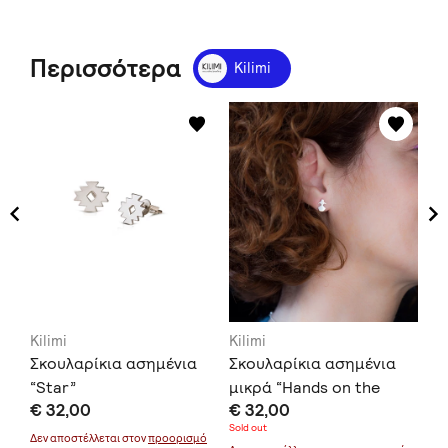
Περισσότερα
Kilimi
Kilimi
Kilimi
Kil
Σκουλαρίκια ασημένια
Σκουλαρίκια ασημένια
Σκ
“Star”
μικρά “Hands on the
μι
€ 32,00
€ 32,00
€ 
Hips”
Sold out
μό
Δεν αποστέλλεται στον
προορισμό
Δεν