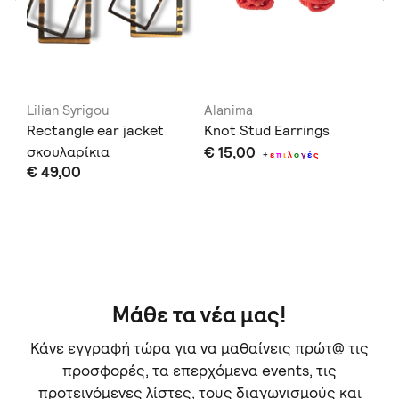
Lilian Syrigou
Alanima
Di
Rectangle ear jacket
Knot Stud Earrings
Ch
σκουλαρίκια
€ 15,00
€ 
+
ε
π
ι
λ
ο
γ
έ
ς
€ 49,00
μό
Δεν
σας
Μάθε τα νέα μας!
Κάνε εγγραφή τώρα για να μαθαίνεις πρώτ@ τις
προσφορές, τα επερχόμενα events, τις
προτεινόμενες λίστες, τους διαγωνισμούς και