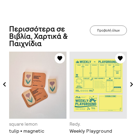
Περισσότερα σε
Προβολή όλων
Βιβλία, Χαρτικά &
Παιχνίδια
square lemon
Redy.
Ri
tulip ▪ magnetic
Weekly Playground
Τε