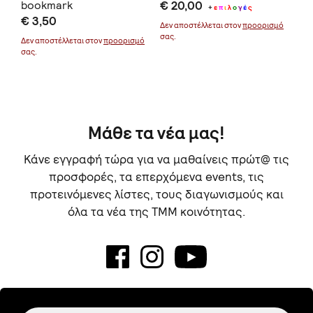
bookmark
€ 20,00
€ 
+
ε
π
ι
λ
ο
γ
έ
ς
€ 3,50
Δεν αποστέλλεται στον
προορισμό
σας.
Δεν αποστέλλεται στον
προορισμό
σας.
Μάθε τα νέα μας!
Κάνε εγγραφή τώρα για να μαθαίνεις πρώτ@ τις
προσφορές, τα επερχόμενα events, τις
προτεινόμενες λίστες, τους διαγωνισμούς και
όλα τα νέα της TMM κοινότητας.