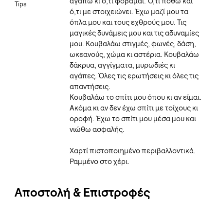
αγαπώ κι ό,τι φοβάμαι. Ό,τι ποθώ και
Tips
ό,τι με στοιχειώνει. Έχω μαζί μου τα
όπλα μου και τους εχθρούς μου. Τις
μαγικές δυνάμεις μου και τις αδυναμίες
μου. Κουβαλάω στιγμές, φωνές, δάση,
ωκεανούς, χώμα κι αστέρια. Κουβαλάω
δάκρυα, αγγίγματα, μυρωδιές κι
αγάπες. Όλες τις ερωτήσεις κι όλες τις
απαντήσεις.
Κουβαλάω το σπίτι μου όπου κι αν είμαι.
Ακόμα κι αν δεν έχω σπίτι με τοίχους κι
οροφή. Έχω το σπίτι μου μέσα μου και
νιώθω ασφαλής.
Xαρτί πιστοποιημένο περιβαλλοντικά.
Ραμμένο στο χέρι.
Αποστολή & Επιστροφές