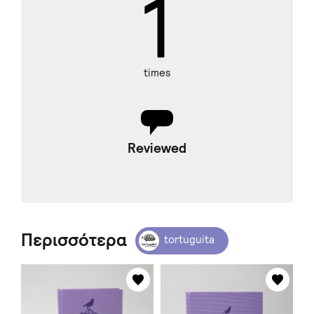
1
times
Reviewed
Περισσότερα
tortuguita