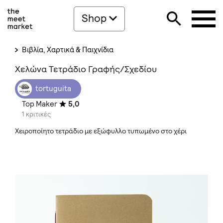
Shop
Βιβλία, Χαρτικά & Παιχνίδια
Χελώνα Τετράδιο Γραφής/Σχεδίου
tortuguita
Top Maker
5,0
1 κριτικές
Χειροποίητο τετράδιο με εξώφυλλο τυπωμένο στο χέρι