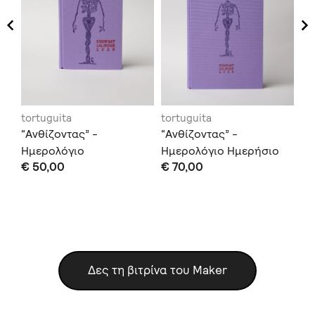
tortuguita
tortuguita
to
“Ανθίζοντας” -
“Ανθίζοντας” -
“Α
Ημερολόγιο
Ημερολόγιο Ημερήσιο
Γρ
€ 50,00
€ 70,00
€ 
Εβδομαδιαίο
Δες τη βιτρίνα του Maker