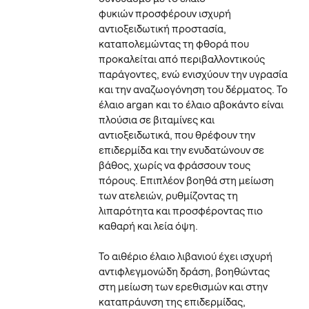
φυκιών προσφέρουν ισχυρή
αντιοξειδωτική προστασία,
καταπολεμώντας τη φθορά που
προκαλείται από περιβαλλοντικούς
παράγοντες, ενώ ενισχύουν την υγρασία
και την αναζωογόνηση του δέρματος. Το
έλαιο argan και το έλαιο αβοκάντο είναι
πλούσια σε βιταμίνες και
αντιοξειδωτικά, που θρέφουν την
επιδερμίδα και την ενυδατώνουν σε
βάθος, χωρίς να φράσσουν τους
πόρους. Επιπλέον βοηθά στη μείωση
των ατελειών, ρυθμίζοντας τη
λιπαρότητα και προσφέροντας πιο
καθαρή και λεία όψη.
Το αιθέριο έλαιο λιβανιού έχει ισχυρή
αντιφλεγμονώδη δράση, βοηθώντας
στη μείωση των ερεθισμών και στην
καταπράυνση της επιδερμίδας,