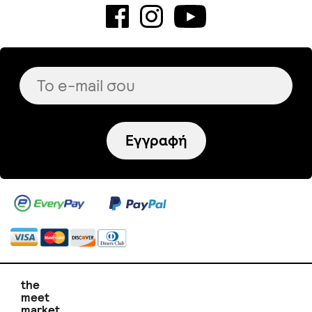
Εγγραφή
the
meet
market