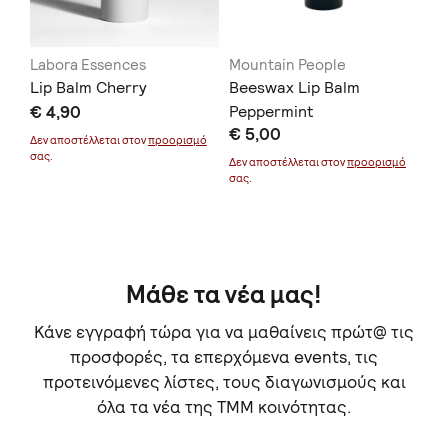
Labora Essences
Mountain People
Αχ
Lip Balm Cherry
Beeswax Lip Balm
ΚΕ
€ 4,90
Peppermint
€ 
€ 5,00
Δεν αποστέλλεται στον
προορισμό
Δεν
σας.
σας
μό
Δεν αποστέλλεται στον
προορισμό
σας.
Μάθε τα νέα μας!
Κάνε εγγραφή τώρα για να μαθαίνεις πρώτ@ τις
προσφορές, τα επερχόμενα events, τις
προτεινόμενες λίστες, τους διαγωνισμούς και
όλα τα νέα της TMM κοινότητας.