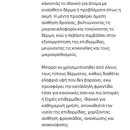
κάνοντάς το ιδανικό για άτομα με
ευαίσθητο δέρμα ή προβλήματα όπως η
ακμή. Η μέντα προσφέρει άμεση
αίσθηση δροσιάς, βελτιώνοντας τη
μικροκυκλοφορία και τονώνοντας το
δέρμα, ενώ η λεβάντα συμβάλλει στην
εξισορρόπηση της επιδερμίδας,
μειώνοντας τις κοκκινίλες και τους
μικροερεθισμούς.
Μπορεί να χρησιμοποιηθεί από όλους
τους τύπους δέρματος, καθώς διαθέτει
ελαφριά υφή που δεν βαραίνει, ενώ
προσφέρει την κατάλληλη φροντίδα
τόσο για κανονικές όσο και πιο λιπαρές
ή ξηρές επιδερμίδες. Ιδανικό για
καθημερινή χρήση, αποκαθιστά την
υγεία της επιδερμίδας, χαρίζοντας
αίσθηση φρεσκάδας, ανανέωσης και
ανακούφισης.