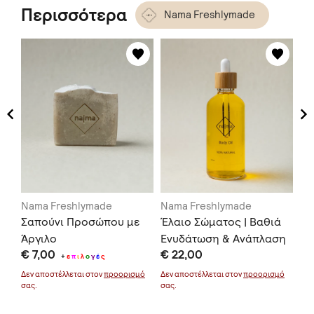
Περισσότερα
Nama Freshlymade
Nama Freshlymade
Nama Freshlymade
Na
Σαπούνι Προσώπου με
Έλαιο Σώματος | Βαθιά
Απ
Άργιλο
Ενυδάτωση & Ανάπλαση
μα
€ 7,00
€ 22,00
€ 
Φυ
+
ε
π
ι
λ
ο
γ
έ
ς
Σύ
μό
Δεν αποστέλλεται στον
προορισμό
Δεν αποστέλλεται στον
προορισμό
Δεν
σας.
σας.
σας