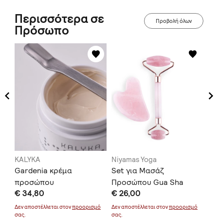
Περισσότερα σε
Προβολή όλων
Πρόσωπο
KALYKA
Niyamas Yoga
Kal
lia
Gardenia κρέμα
Set για Μασάζ
Hy
προσώπου
Προσώπου Gua Sha
To
€ 34,80
€ 26,00
€ 
Πέτρα Χαλαζία + Ρολό
μό
Anti-Aging Face Roller
Δεν αποστέλλεται στον
προορισμό
Δεν αποστέλλεται στον
προορισμό
Δεν
σας.
σας.
σας
Rose