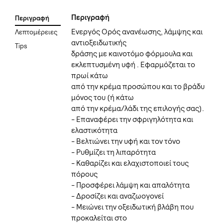
Περιγραφή
Περιγραφή
Ενεργός Ορός ανανέωσης, λάμψης και
Λεπτομέρειες
αντιοξειδωτικής
Tips
δράσης με καινοτόμο φόρμουλα και
εκλεπτυσμένη υφή . Εφαρμόζεται το
πρωί κάτω
από την κρέμα προσώπου και το βράδυ
μόνος του (ή κάτω
από την κρέμα/λάδι της επιλογής σας).
- Επαναφέρει την σφριγηλότητα και
ελαστικότητα
- Βελτιώνει την υφή και τον τόνο
- Ρυθμίζει τη λιπαρότητα
- Καθαρίζει και ελαχιστοποιεί τους
πόρους
- Προσφέρει λάμψη και απαλότητα
- Δροσίζει και αναζωογονεί
- Μειώνει την οξειδωτική βλάβη που
προκαλείται στο