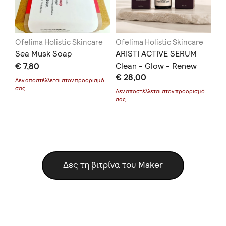
e
Ofelima Holistic Skincare
Ofelima Holistic Skincare
Of
Sea Musk Soap
ARISTI ACTIVE SERUM
AR
€ 7,80
Clean - Glow - Renew
ba
€ 28,00
€ 
λε
μό
Δεν αποστέλλεται στον
προορισμό
σας.
Δεν αποστέλλεται στον
προορισμό
Δεν
σας.
σας
Δες τη βιτρίνα του Maker