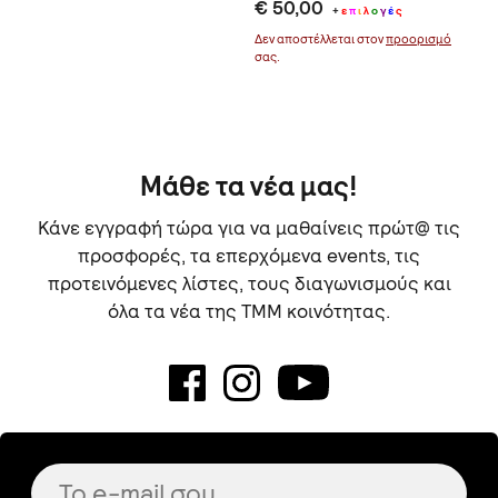
€ 50,00
+
ε
π
ι
λ
ο
γ
έ
ς
Δεν αποστέλλεται στον
προορισμό
σας.
Μάθε τα νέα μας!
Κάνε εγγραφή τώρα για να μαθαίνεις πρώτ@ τις
προσφορές, τα επερχόμενα events, τις
προτεινόμενες λίστες, τους διαγωνισμούς και
όλα τα νέα της TMM κοινότητας.