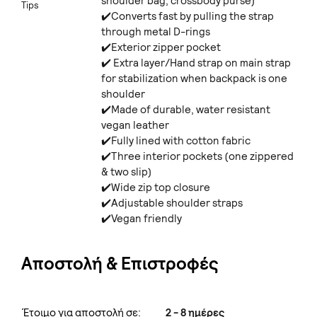
shoulder bag, crossbody purse)
Tips
✔️Converts fast by pulling the strap
through metal D-rings
✔️Exterior zipper pocket
✔️ Extra layer/Hand strap on main strap
for stabilization when backpack is one
shoulder
✔️Made of durable, water resistant
vegan leather
✔️Fully lined with cotton fabric
✔️Three interior pockets (one zippered
& two slip)
✔️Wide zip top closure
✔️Adjustable shoulder straps
✔️Vegan friendly
Αποστολή & Επιστροφές
Έτοιμο για αποστολή σε:
2 - 8 ημέρες