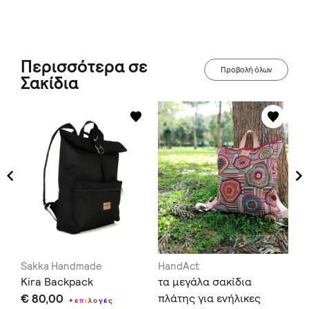
Περισσότερα σε
Προβολή όλων
Σακίδια
Sakka Handmade
HandAct
Sa
Kira Backpack
τα μεγάλα σακίδια
Br
€ 80,00
πλάτης για ενήλικες
€ 
+
ε
π
ι
λ
ο
γ
έ
ς